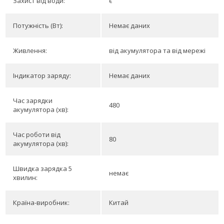
Захист від води:
є
Потужність (Вт):
Немає даних
Живлення:
від акумулятора та від мережі
Індикатор заряду:
Немає даних
Час зарядки
480
акумулятора (хв):
Час роботи від
80
акумулятора (хв):
Швидка зарядка 5
немає
хвилин:
Країна-виробник:
Китай