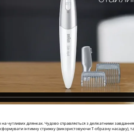
 на чутливих ділянках. Чудово справляється з делікатними завдання
сформувати інтимну стрижку (використовуючи Т-образну насадку), та