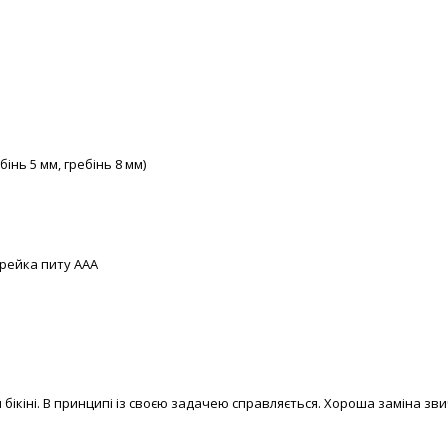
бінь 5 мм, гребінь 8 мм)
рейка питу ААА
 бікіні. В принципі із своєю задачею справляється. Хороша заміна зв