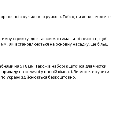
порівнянні з кульковою ручкою. Тобто, ви легко зможете
нтимну стрижку, досягаючи максимальної точності, щоб
 мм), які встановлюються на основну насадку, ще більш
нями на 5 і 8 мм. Також в наборі є щіточка для чистки,
приладу на поличці у ванній кімнаті. Ви можете купити
у по Україні здійснюється безкоштовно.