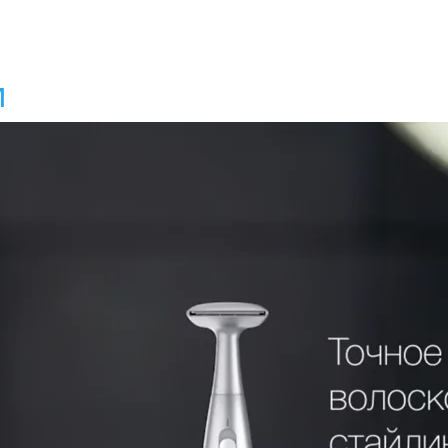
и
od Ukraine
on
Vimeo
.