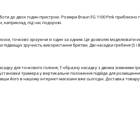
боти до двох годин пристрою. Розміри Braun FG 1100 Pink приблизно 
и, наприклад, під час подорожі.
лоски, точково зрізуючи їх один за одним. Це дозволяє моделювати і
 підвищує зручність використання бритви. Дві насадки-гребеня (5 і 8
садку для точкового гоління, Т-образну насадку з двома знімними греб
 установки тримера у вертикальне положення підійде для розміщення 
вивши його в нашому інтернет-магазині вже сьогодні. Доставка товар