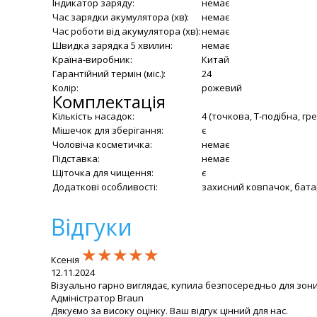
Індикатор заряду:
немає
Час зарядки акумулятора (хв):
немає
Час роботи від акумулятора (хв):
немає
Швидка зарядка 5 хвилин:
немає
Країна-виробник:
Китай
Гарантійний термін (міс.):
24
Колір:
рожевий
Комплектація
Кількість насадок:
4 (точкова, Т-подібна, гре
Мішечок для зберігання:
є
Чоловіча косметичка:
немає
Підставка:
немає
Щіточка для чищення:
є
Додаткові особливості:
захисний ковпачок, бата
Відгуки
★★★★★
★★★★★
★★★★★
Ксенія
12.11.2024
Візуально гарно виглядає, купила безпосередньо для зони
Адміністратор Braun
Дякуємо за високу оцінку. Ваш відгук цінний для нас.