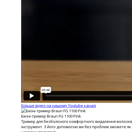
Більше відео на нашому Youtube каналі
Бікіні-тример Braun FG 1100 Pink
Тример для безболісного комфортного видалення волосків
інструмент. З його допомогою ви без проблем зможете як 