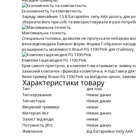
насадки-тримера).
Економічність та компактність
Заряду звичайних 1,5 В батарейок типу ААА досить для ро
зберігати його при собі та використовувати в разі потреб
Максимальна точність
Спеціальна головка, дозволяє не пропускати небажані во
вона відповідала бажаної формі. Форма Т-образної насадки
розширюють можливості Braun FG 1100 Pink для стайлінгу.
Комплектація моделі FG 1100 Pink
Крім самого пристрою, в комплекті ви отримаєте: знімну на
захисний ковпачок і фірмова косметичка. А підставка для
бікіні-тример Braun FG 1100 Pink за вигідною ціною, замо
Характеристики товару
Тип:
для тіла
Тип керування:
Немає даних
Тип мотора:
Немає даних
Висувний триммер:
немає
Матеріал лез:
Немає даних
Захист від води:
немає
Потужність (Вт):
Немає даних
Живлення:
від батарейки типу ААA