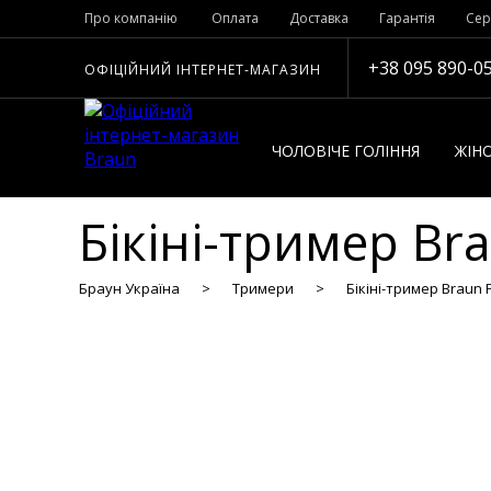
Про компанію
Оплата
Доставка
Гарантія
Сер
+38 095 890-0
ОФІЦІЙНИЙ ІНТЕРНЕТ-МАГАЗИН
ЧОЛОВІЧЕ ГОЛІННЯ
ЖІНО
Бікіні-тример Br
Браун Україна
Тримери
Бікіні-тример Braun 