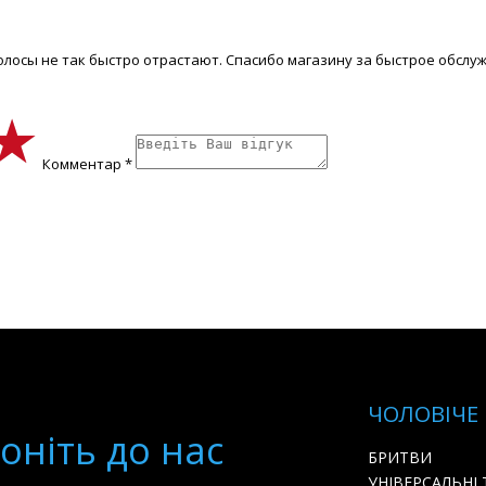
олосы не так быстро отрастают. Спасибо магазину за быстрое обслу
★
★
★
Комментар *
ЧОЛОВІЧЕ
онiть до нас
БРИТВИ
УНІВЕРСАЛЬНІ