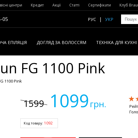
вісні центри
Кредит
Акції
Статті
Сертифікати
Клуб Brau
5-05
РУС
УКР
ЧА ЕПІЛЯЦІЯ
ДОГЛЯД ЗА ВОЛОССЯМ
ТЕХНІКА ДЛЯ КУХН
aun FG 1100 Pink
FG 1100 Pink
1099
★
★
★
1599
грн.
Рей
Голо
1092
Код товару: