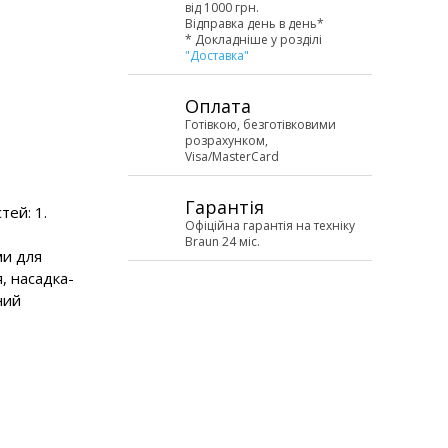
від 1000 грн.
Відправка день в день*
* Докладніше у розділі
"Доставка"
Оплата
Готівкою, безготівковими
розрахунком,
Visa/MasterCard
Гарантія
тей: 1.
Офіційна гарантія на техніку
Braun 24 міс.
ми для
я, насадка-
ний