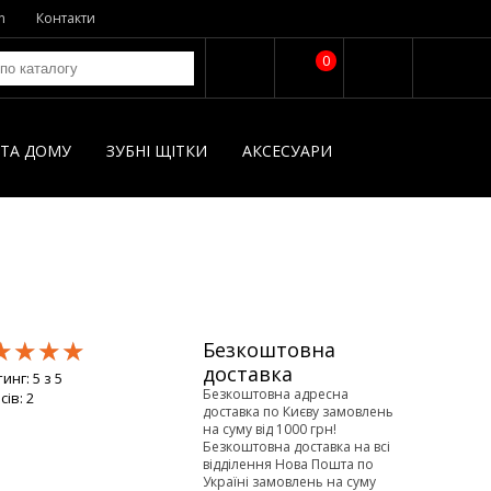
n
Контакти
0
І ТА ДОМУ
ЗУБНІ ЩІТКИ
AКСЕСУАРИ
★★★★
★★★★
★★★★
Безкоштовна
доставка
тинг:
5
з
5
Безкоштовна адресна
сів:
2
доставка по Києву замовлень
на суму від 1000 грн!
Безкоштовна доставка на всі
відділення Нова Пошта по
Україні замовлень на суму