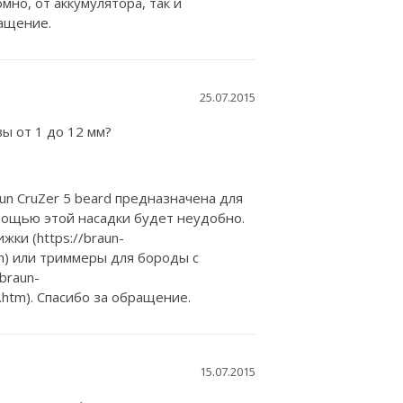
но, от аккумулятора, так и
ращение.
25.07.2015
ы от 1 до 12 мм?
n CruZer 5 beard предназначена для
мощью этой насадки будет неудобно.
ки (https://braun-
htm) или триммеры для бороды с
braun-
i.htm). Спасибо за обращение.
15.07.2015