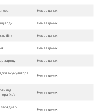
л лез:
Немає даних
від води:
Немає даних
ть (Вт):
Немає даних
ня:
Немає даних
ор заряду:
Немає даних
ядки акумулятора
Немає даних
оти від
Немає даних
тора (хв):
 зарядка 5
Немає даних