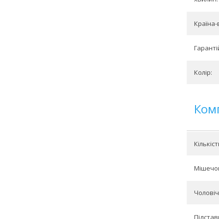
Країна-
Гарантій
Колір:
Ком
Кількіс
Мішечок
Чоловіч
Підстав