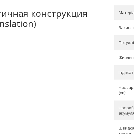
тичная конструкция
Матеріа
nslation)
Захист 
Потужніс
Живлен
Індикат
Час зар
(хв):
Час роб
акумуля
Швидка
хвилин: