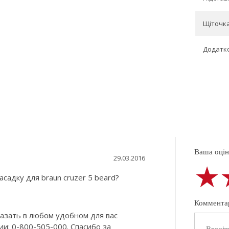
Щіточка
Додатко
Ваша оцінк
29.03.2016
★
★
★
адку для braun cruzer 5 beard?
Коммента
азать в любом удобном для вас
и: 0-800-505-000. Спасибо за