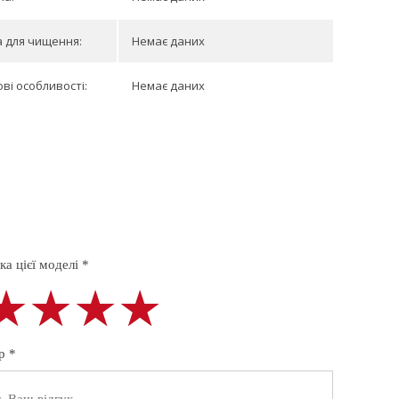
 для чищення:
Немає даних
ві особливості:
Немає даних
а цієї моделі *
★★★★
★★★★
★★★★
р *