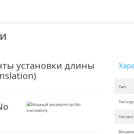
ки
нты установки длины
Хар
nslation)
Тип:
Тип кер
No
Тип мот
Висувн