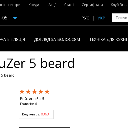
вісні центри
Кредит
Акції
Статті
Сертифікати
Клуб Brau
5-05
РУС
УКР
ЧА ЕПІЛЯЦІЯ
ДОГЛЯД ЗА ВОЛОССЯМ
ТЕХНІКА ДЛЯ КУХН
uZer 5 beard
 5 beard
★★★★★
★★★★★
★★★★★
Рейтинг:
5
з
5
Голосів:
6
0363
Код товару: