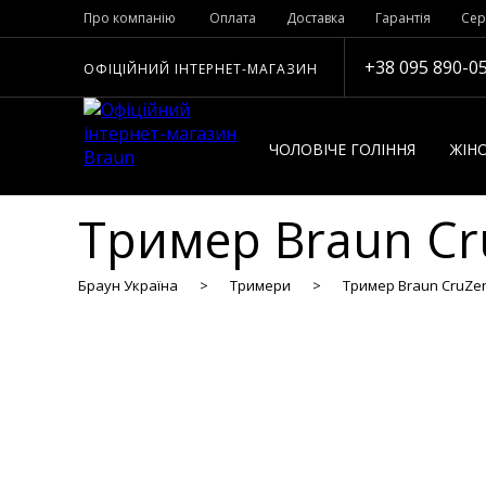
Про компанію
Оплата
Доставка
Гарантія
Сер
+38 095 890-0
ОФІЦІЙНИЙ ІНТЕРНЕТ-МАГАЗИН
ЧОЛОВІЧЕ ГОЛІННЯ
ЖІНО
Тример Braun Cr
Браун Україна
Тримери
Тример Braun CruZer