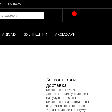
n
Контакти
0
І ТА ДОМУ
ЗУБНІ ЩІТКИ
AКСЕСУАРИ
Безкоштовна
доставка
Безкоштовна адресна
доставка по Києву замовлень
на суму від 1000 грн!
Безкоштовна доставка на всі
відділення Нова Пошта по
Україні замовлень на суму