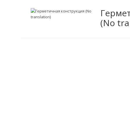
Герме
(No tra