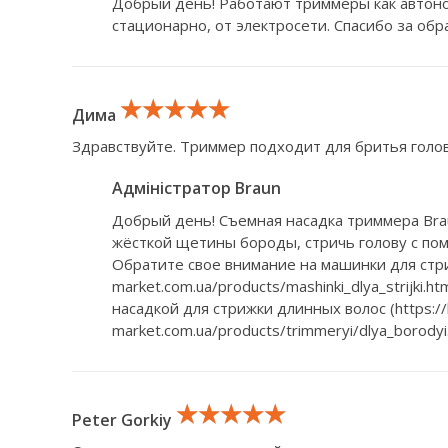
Добрый день! Работают триммеры как автоном
стационарно, от электросети. Спасибо за об
★★★★★
★★★★★
★★★★★
Дима
Здравствуйте. Триммер подходит для бритья голов
Адміністратор Braun
Добрый день! Съемная насадка триммера Brau
жёсткой щетины бороды, стричь голову с по
Обратите свое внимание на машинки для стриж
market.com.ua/products/mashinki_dlya_strijki.
насадкой для стрижки длинных волос (https://
market.com.ua/products/trimmeryi/dlya_borody
★★★★★
★★★★★
★★★★★
Peter Gorkiy