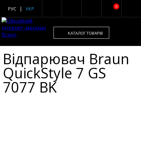
0
РУС
УКР
КАТАЛОГ ТОВАРІВ
Відпарювач Braun
QuickStyle 7 GS
7077 BK