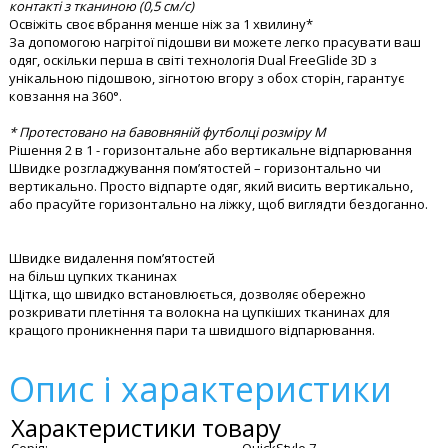
контакті з тканиною (0,5 см/с)
Освіжіть своє вбрання менше ніж за 1 хвилину*
За допомогою нагрітої підошви ви можете легко прасувати ваш
одяг, оскільки перша в світі технологія Dual FreeGlide 3D з
унікальною підошвою, зігнотою вгору з обох сторін, гарантує
ковзання на 360°.
* Протестовано на бавовняній футболці розміру M
Рішення 2 в 1 - горизонтальне або вертикальне відпарювання
Швидке розгладжування пом’ятостей – горизонтально чи
вертикально. Просто відпарте одяг, який висить вертикально,
або прасуйте горизонтально на ліжку, щоб виглядти бездоганно.
Швидке видалення пом’ятостей
на більш цупких тканинах
Щітка, що швидко встановлюється, дозволяє обережно
розкривати плетіння та волокна на цупкіших тканинах для
кращого проникнення пари та швидшого відпарювання.
Опис і характеристики
Характеристики товару