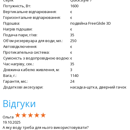
Серія:
QuickStyle 7
Потужність, Вт:
1600
Вертикальне відпарювання:
є
Горизонтальне відпарювання:
є
Підошва:
подвійна FreeGlide 3D
Нагрів підошви:
є
Подача пари, г/хв:
35
Об'єм резервуара для води, мл.:
250
Автовідключення:
є
Протикапельна система:
є
Сумісність з водопровідною водою:
є
Час нагріву, сек.:
35
Довжина кабелю живлення, м:
3
Вага, г.:
1140
Гарантія, міс.:
24
Додаткові аксесуари:
насадка-щітка, дверний гачок
Відгуки
★★★★★
★★★★★
★★★★★
Ольга
19.10.2025
А яку воду треба для нього використовувати?