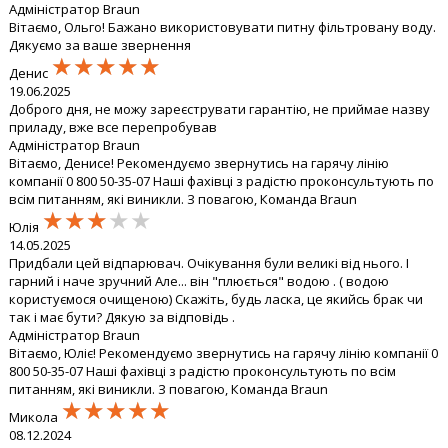
Адміністратор Braun
Вітаємо, Ольго! Бажано використовувати питну фільтровану воду.
Дякуємо за ваше звернення
★★★★★
★★★★★
★★★★★
Денис
19.06.2025
Доброго дня, не можу зареєструвати гарантію, не приймае назву
приладу, вже все перепробував
Адміністратор Braun
Вітаємо, Денисе! Рекомендуємо звернутись на гарячу лінію
компанії 0 800 50-35-07 Наші фахівці з радістю проконсультують по
всім питанням, які виникли. З повагою, Команда Braun
★★★★★
★★★★★
★★★★★
Юлія
14.05.2025
Придбали цей відпарювач. Очікування були великі від нього. І
гарний і наче зручний Але... він "плюється" водою . ( водою
користуємося очищеною) Скажіть, будь ласка, це якийсь брак чи
так і має бути? Дякую за відповідь .
Адміністратор Braun
Вітаємо, Юліє! Рекомендуємо звернутись на гарячу лінію компанії 0
800 50-35-07 Наші фахівці з радістю проконсультують по всім
питанням, які виникли. З повагою, Команда Braun
★★★★★
★★★★★
★★★★★
Микола
08.12.2024