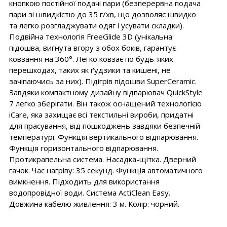
кнопкою постійної подачі пари (безперервна подача
пари зі швидкістю до 35 г/хв, що дозволяє швидко
та легко розгладжувати одяг і усувати складки).
Подвійна технологія FreeGlide 3D (унікальна
підошва, вигнута вгору з обох боків, гарантує
ковзання на 360°. Легко ковзає по будь-яких
перешкодах, таких як ґудзики та кишені, не
зачіпаючись за них). Підігрів підошви SuperCeramic.
Завдяки компактному дизайну відпарювач QuickStyle
7 легко зберігати. Він також оснащений технологією
iCare, яка захищає всі текстильні вироби, придатні
для прасування, від пошкоджень завдяки безпечній
температурі. Функція вертикального відпарювання.
Функція горизонтального відпарювання.
Протикрапельна система. Насадка-щітка. Дверний
гачок. Час нагріву: 35 секунд. Функція автоматичного
вимкнення. Підходить для використання
водопровідної води. Система ActiClean Easy.
Довжина кабелю живлення: 3 м. Колір: чорний.