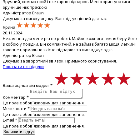
Зручний, компактний і все гарно відпарює. Мені користуватися
зручніше ніж праскою
Адміністратор Braun
Дякуємо за високу оцінку. Ваш відгук цінний для нас.
★★★★★
★★★★★
★★★★★
Ярина
20.11.2024
Незамінна для мене річ по роботі. Майже кожного тижня беру його
з собою у поїздки. Він компактний, не займає багато місця, легкий і
головне нормально якісно відпарює та вигладжує одяг.
Адміністратор Braun
Дякуємо за зворотний зв'язок. Приємного користування.
Показати всі відгуки
★★★★★
★★★★★
★★★★★
Ваша оцінка цієї моделі *
Комментар *
Це поле є обов`язковим для заповнення.
Мене звати *
Це поле є обов`язковим для заповнення.
E-mail *
Це поле є обов`язковим для заповнення.