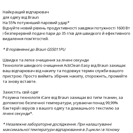
Найкращий відпарювач
для одягу від Braun
На 55% потужніший паровий удар*
Відчуйте новий рівень продуктивності завдяки потужності 1600 Вт
і безперервній подачі пари до 35 г/хв для швидкого й ефективного
видалення пом'ятостей.
* В порівнянні до Braun GS5011PU
Швидке та легке очищення за лічені секунди
Технологія швидкого очищення ActiClean Easy від Braun захищає
ваш відпарювач від накипу та подовжує термін служби вашого
пристрою. Просто вийміть збірник накипу, спорожніть, промийте
та знову вставте.
Захистіть свій одяг
Розумна технологія iCare від Braun захищає всі типи тканин, за
допомогою безпечної температури, усуваючи понад 99,99%
бактерій і вірусів з вашого одягу та домашнього текстилю за
лічені секунди*.
* Незалежне лабораторне дослідження. При налаштуванні
максимальної температури відпарювання в 3 цикли і в тісному