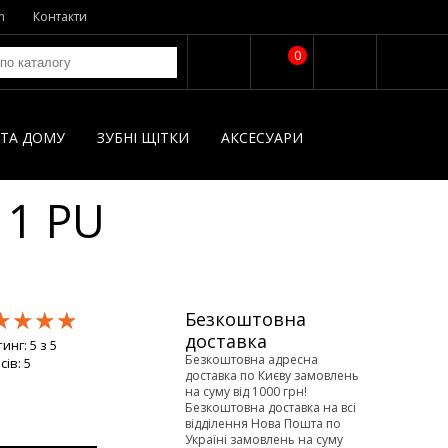
n
Контакти
0
І ТА ДОМУ
ЗУБНІ ЩІТКИ
AКСЕСУАРИ
11 PU
★★★★
★★★★
★★★★
Безкоштовна
доставка
тинг:
5
з
5
Безкоштовна адресна
сів:
5
доставка по Києву замовлень
на суму від 1000 грн!
Безкоштовна доставка на всі
відділення Нова Пошта по
Україні замовлень на суму