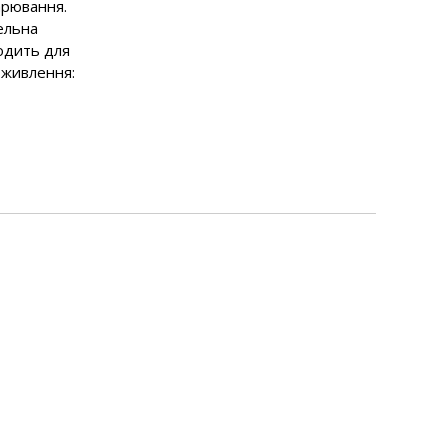
арювання.
ельна
ходить для
 живлення: