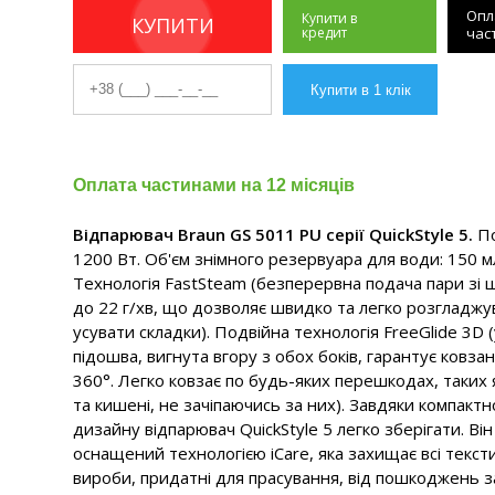
Опл
Купити в
КУПИТИ
кредит
час
Оплата частинами на 12 місяців
Відпарювач Braun GS 5011 PU серії QuickStyle 5.
По
1200 Вт. Об'єм знімного резервуара для води: 150 м
Технологія FastSteam (безперервна подача пари зі 
до 22 г/хв, що дозволяє швидко та легко розгладжув
усувати складки). Подвійна технологія FreeGlide 3D 
підошва, вигнута вгору з обох боків, гарантує ковза
360°. Легко ковзає по будь-яких перешкодах, таких 
та кишені, не зачіпаючись за них). Завдяки компакт
дизайну відпарювач QuickStyle 5 легко зберігати. Ві
оснащений технологією iCare, яка захищає всі текст
вироби, придатні для прасування, від пошкоджень 