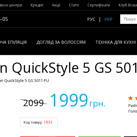
вісні центри
Кредит
Акції
Статті
Сертифікати
Клуб Brau
5-05
РУС
УКР
ЧА ЕПІЛЯЦІЯ
ДОГЛЯД ЗА ВОЛОССЯМ
ТЕХНІКА ДЛЯ КУХН
 QuickStyle 5 GS 50
 QuickStyle 5 GS 5011 PU
1999
★
★
★
2099
грн.
Рей
Голо
1833
Код товару: