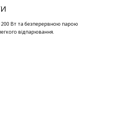
ТИ
1200 Вт та безперервною парою
 легкого відпарювання.