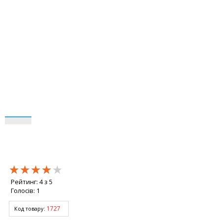
★★★★★
★★★★★
★★★★★
Рейтинг:
4
з
5
Голосів:
1
1727
Код товару: