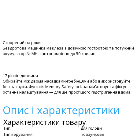
пристрій легко очищується під струменем води.
Легко підстригайте та укладайте волосся вдома. Надгострі леза
забезпечують швидке й просте підрівнювання незалежно від
довжини та густоти волосся.
Створений на роки
Бездротова машинка має леза з довічною гостротою та потужний
акумулятор Ni-MH з автономністю до 50 хвилин.
17 рівнів довжини
Обирайте між двома насадками-гребінцями або використовуйте
без насадки. Функція Memory SafetyLock запам’ятовує та фіксує
останнє налаштування — для ще простішого підстригання вдома.
Опис і характеристики
Характеристики товару
Тип:
для голови
Тип керування:
повзункове