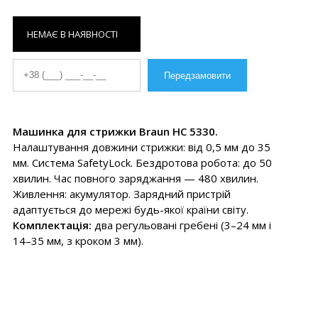
НЕМАЄ В НАЯВНОСТІ
Машинка для стрижки Braun HC 5330.
Налаштування довжини стрижки: від 0,5 мм до 35
мм. Система SafetyLock. Бездротова робота: до 50
хвилин. Час повного заряджання — 480 хвилин.
Живлення: акумулятор. Зарядний пристрій
адаптується до мережі будь-якої країни світу.
Комплектація:
два регульовані гребені (3–24 мм і
14–35 мм, з кроком 3 мм).
Максимальний комфорт
Ергономічна ручка з гумовим покриттям зручно лежить у руці, а