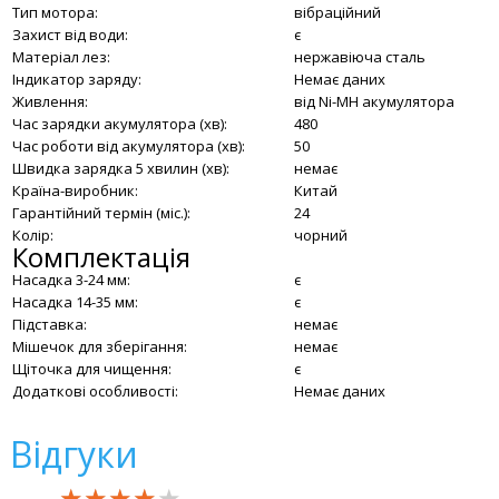
Тип мотора:
вібраційний
Захист від води:
є
Матеріал лез:
нержавіюча сталь
Індикатор заряду:
Немає даних
Живлення:
від Ni-MH акумулятора
Час зарядки акумулятора (хв):
480
Час роботи від акумулятора (хв):
50
Швидка зарядка 5 хвилин (хв):
немає
Країна-виробник:
Китай
Гарантійний термін (міс.):
24
Колір:
чорний
Комплектація
Насадка 3-24 мм:
є
Насадка 14-35 мм:
є
Підставка:
немає
Мішечок для зберігання:
немає
Щіточка для чищення:
є
Додаткові особливості:
Немає даних
Відгуки
★★★★★
★★★★★
★★★★★