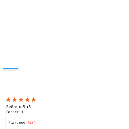
★★★★★
★★★★★
★★★★★
Рейтинг:
5
з
5
Голосів:
1
1224
Код товару: