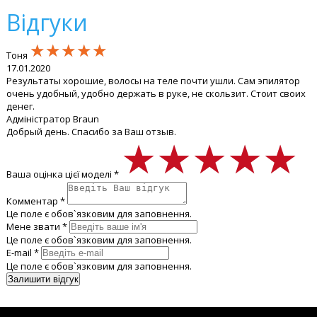
Відгуки
★★★★★
★★★★★
★★★★★
Тоня
17.01.2020
Результаты хорошие, волосы на теле почти ушли. Сам эпилятор
очень удобный, удобно держать в руке, не скользит. Стоит своих
денег.
Адміністратор Braun
Добрый день. Спасибо за Ваш отзыв.
★★★★★
★★★★★
★★★★★
Ваша оцінка цієї моделі *
Комментар *
Це поле є обов`язковим для заповнення.
Мене звати *
Це поле є обов`язковим для заповнення.
E-mail *
Це поле є обов`язковим для заповнення.