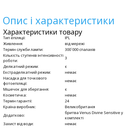
Опис і характеристики
Характеристики товару
Тип епіляції:
IPL
Живлення:
від мережі
Термін служби лампи:
300`000 спалахів
Кількість ступенів інтенсивності
3
роботи:
Делікатний режим:
є
Екстраделікатний режим:
немає
Насадка для точкового
немає
фотоепіляції:
Мішечок для зберігання:
є
Косметичка:
немає
Термін гарантії:
24
Країна виробник:
Великобританія
бритва Venus Divine Sensitive у
Додатково:
комплекті
Захист від води:
немає