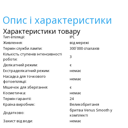
Опис і характеристики
Характеристики товару
Тип епіляції:
IPL
Живлення:
від мережі
Термін служби лампи:
300`000 спалахів
Кількість ступенів інтенсивності
3
роботи:
Делікатний режим:
є
Екстраделікатний режим:
немає
Насадка для точкового
немає
фотоепіляції:
Мішечок для зберігання:
є
Косметичка:
немає
Термін гарантії:
24
Країна виробник:
Великобританія
бритва Venus Smooth у
Додатково:
комплекті
Захист від води:
немає