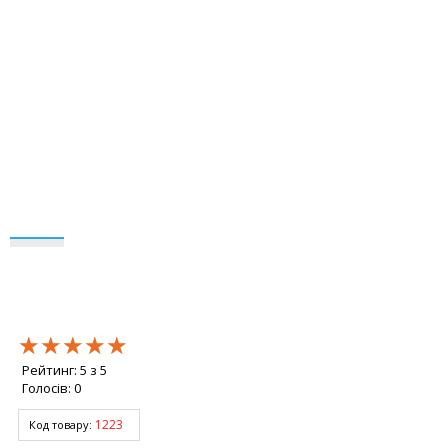
★★★★★
★★★★★
★★★★★
Рейтинг:
5
з
5
Голосів:
0
1223
Код товару: