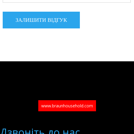
www.braunhousehold.com
Дзвонiть до нас