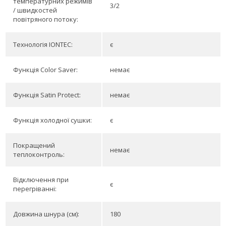
температурних режимів
3/2
/ швидкостей
повітряного потоку:
Технологія IONTEC:
є
Функція Color Saver:
немає
Функція Satin Protect:
немає
Функція холодної сушки:
є
Покращений
немає
теплоконтроль:
Відключення при
є
перегріванні:
Довжина шнура (см):
180