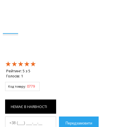
★★★★★
★★★★★
★★★★★
Рейтинг:
5
з
5
Голосів:
1
0779
Код товару:
НЕМАЄ В НАЯВНОСТІ