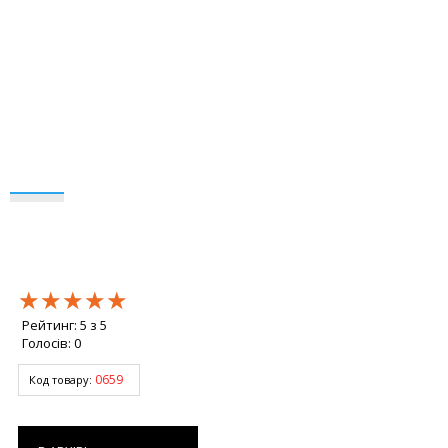
★★★★★
★★★★★
★★★★★
Рейтинг:
5
з
5
Голосів:
0
0659
Код товару: