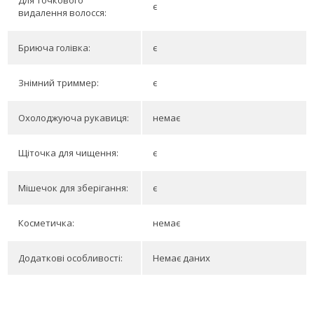
Для точкового
є
видалення волосся:
Бриюча голівка:
є
Знімний триммер:
є
Охолоджуюча рукавиця:
немає
Щіточка для чищення:
є
Мішечок для зберігання:
є
Косметичка:
немає
Додаткові особливості:
Немає даних