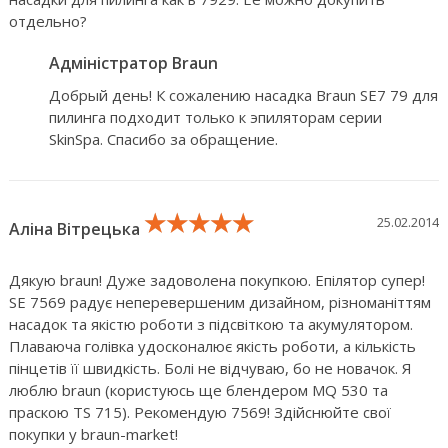
отдельно?
Адміністратор Braun
Добрый день! К сожалению насадка Braun SE7 79 для
пилинга подходит только к эпиляторам серии
SkinSpa. Спасибо за обращение.
★★★★★
★★★★★
★★★★★
25.02.2014
Аліна Вітрецька
Дякую braun! Дуже задоволена покупкою. Епілятор супер!
SE 7569 радує неперевершеним дизайном, різноманіттям
насадок та якістю роботи з підсвіткою та акумулятором.
Плаваюча голівка удосконалює якість роботи, а кількість
пінцетів її швидкість. Болі не відчуваю, бо не новачок. Я
люблю braun (користуюсь ще блендером MQ 530 та
праскою TS 715). Рекомендую 7569! Здійснюйте свої
покупки у braun-market!