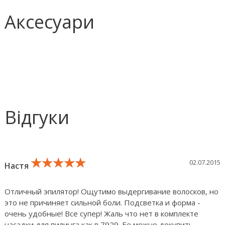
Аксесуари
Відгуки
★★★★★
★★★★★
★★★★★
02.07.2015
Настя
Отличный эпилятор! Ощутимо выдергивание волосков, но
это не причиняет сильной боли. Подсветка и форма -
очень удобные! Все супер! Жаль что нет в комплекте
насадки для пилинга как в 7929. Ее можно докупить