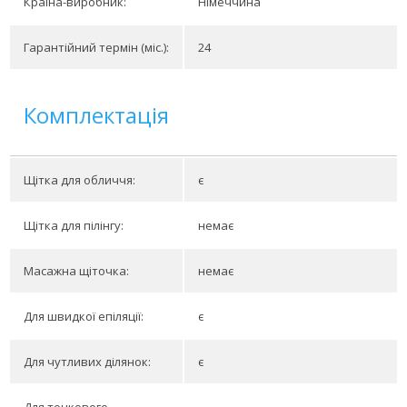
Країна-виробник:
Німеччина
Гарантійний термін (міс.):
24
Комплектація
Щітка для обличчя:
є
Щітка для пілінгу:
немає
Масажна щіточка:
немає
Для швидкої епіляції:
є
Для чутливих ділянок:
є