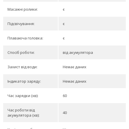
Масажні ролики:
є
Підсвічування:
є
Плаваюча головка:
є
Спосіб роботи:
від акумулятора
Захист від води:
Немає даних
Індикатор заряду:
Немає даних
Час зарядки (хв):
60
Час роботи від
40
акумулятора (хв):