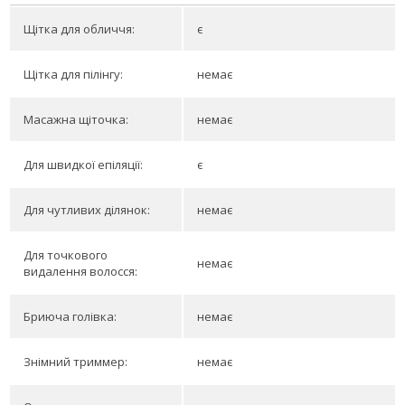
Щітка для обличчя:
є
Щітка для пілінгу:
немає
Масажна щіточка:
немає
Для швидкої епіляції:
є
Для чутливих ділянок:
немає
Для точкового
немає
видалення волосся:
Бриюча голівка:
немає
Знімний триммер:
немає