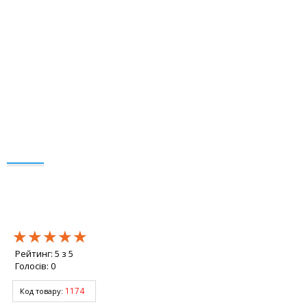
★★★★★
★★★★★
★★★★★
Рейтинг:
5
з
5
Голосів:
0
1174
Код товару: