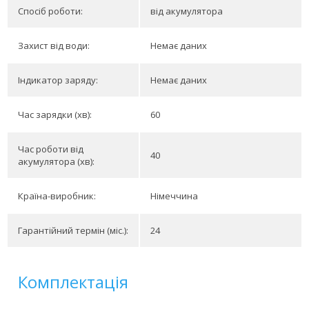
Спосіб роботи:
від акумулятора
Захист від води:
Немає даних
Індикатор заряду:
Немає даних
Час зарядки (хв):
60
Час роботи від
40
акумулятора (хв):
Країна-виробник:
Німеччина
Гарантійний термін (міс.):
24
Комплектація