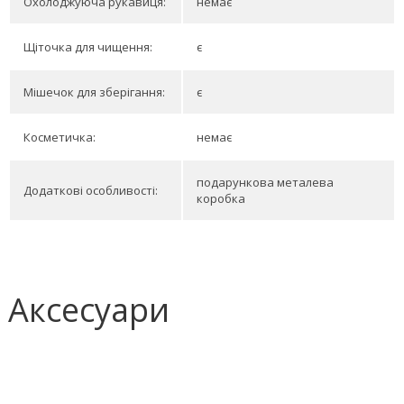
Охолоджуюча рукавиця:
немає
Щіточка для чищення:
є
Мішечок для зберігання:
є
Косметичка:
немає
подарункова металева
Додаткові особливості:
коробка
Аксесуари