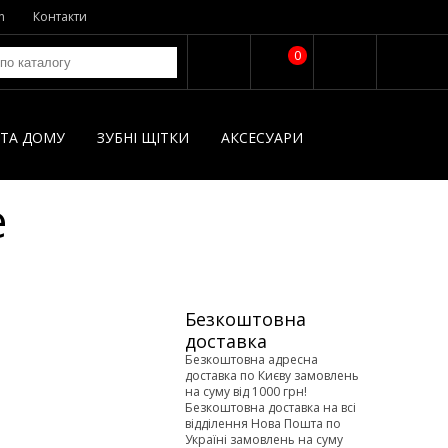
n
Контакти
0
І ТА ДОМУ
ЗУБНІ ЩІТКИ
AКСЕСУАРИ
e
Безкоштовна
доставка
Безкоштовна адресна
доставка по Києву замовлень
на суму від 1000 грн!
Безкоштовна доставка на всі
відділення Нова Пошта по
Україні замовлень на суму