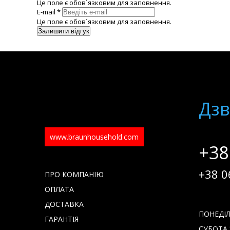
Це поле є обов`язковим для заповнення.
E-mail *
Це поле є обов`язковим для заповнення.
Дзв
www.braunhousehold.com
+38
+38 0
ПРО КОМПАНІЮ
ОПЛАТА
ДОСТАВКА
ПОНЕДІЛО
ГАРАНТІЯ
СУБОТА З