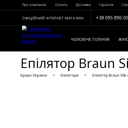
Про компанію
Оплата
Доставка
Гарантія
Сер
+38 095 890-0
ОФІЦІЙНИЙ ІНТЕРНЕТ-МАГАЗИН
ЧОЛОВІЧЕ ГОЛІННЯ
ЖІНО
Епілятор Braun Sil
Браун Україна
Епілятори
Епілятор Braun Silk-e