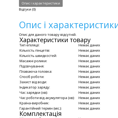
Опис і характеристики
Відгуки (0)
Опис і характеристик
Опис для даного товару відсутній.
Характеристики товару
Тип епіляції:
Немає даних
Кількість пінцетів:
Немає даних
Кількість швидкостей:
Немає даних
Масажні ролики:
Немає даних
Підсвічування:
Немає даних
Плаваюча головка:
Немає даних
Спосіб роботи:
Немає даних
Захист від води:
Немає даних
Індикатор заряду:
Немає даних
Час зарядки (хв):
Немає даних
Час роботи від акумулятора (хв):
Немає даних
Країна-виробник:
Немає даних
Гарантійний термін (міс.):
Немає даних
Комплектація