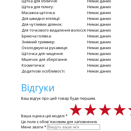
Щітка для обличчя:
Немає даних
Щітка для пілінгу:
Немає даних
Масажна щіточка:
Немає даних
Для швидкої епіляції:
Немає даних
Для чутливих ділянок:
Немає даних
Для точкового видалення волосся:
Немає даних
Бриюча голівка:
Немає даних
Знімний триммер:
Немає даних
Охолоджуюча рукавиця:
Немає даних
Щіточка для чищення:
Немає даних
Мішечок для зберігання:
Немає даних
Косметичка:
Немає даних
Додаткові особливості:
Немає даних
Відгуки
Ваш відгук про цей товар буде першим.
★★★★
★★★★
★★★★
Ваша оцінка цієї моделі *
Це поле є обов`язковим для заповнення.
Мене звати *