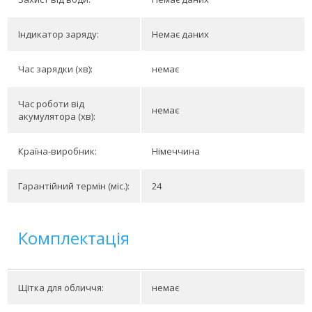
Індикатор заряду:
Немає даних
Час зарядки (хв):
немає
Час роботи від
немає
акумулятора (хв):
Країна-виробник:
Німеччина
Гарантійний термін (міс.):
24
Комплектація
Щітка для обличчя:
немає