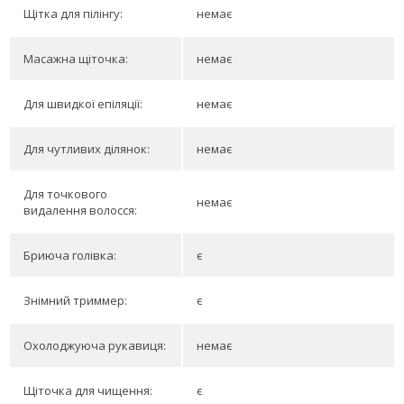
Щітка для пілінгу:
немає
Масажна щіточка:
немає
Для швидкої епіляції:
немає
Для чутливих ділянок:
немає
Для точкового
немає
видалення волосся:
Бриюча голівка:
є
Знімний триммер:
є
Охолоджуюча рукавиця:
немає
Щіточка для чищення:
є