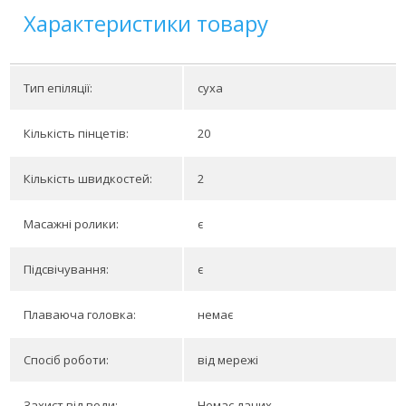
Характеристики товару
Тип епіляції:
суха
Кількість пінцетів:
20
Кількість швидкостей:
2
Масажні ролики:
є
Підсвічування:
є
Плаваюча головка:
немає
Спосіб роботи:
від мережі
Захист від води:
Немає даних