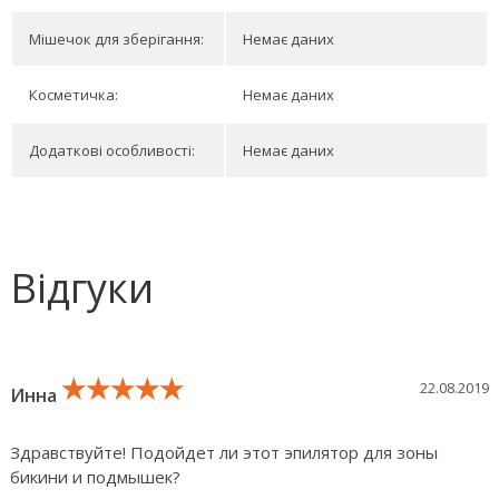
Мішечок для зберігання:
Немає даних
Косметичка:
Немає даних
Додаткові особливості:
Немає даних
Відгуки
★★★★★
★★★★★
★★★★★
22.08.2019
Инна
Здравствуйте! Подойдет ли этот эпилятор для зоны
бикини и подмышек?