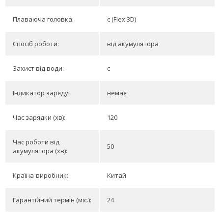
Плаваюча головка:
є (Flex 3D)
Спосіб роботи:
від акумулятора
Захист від води:
є
Індикатор заряду:
немає
Час зарядки (хв):
120
Час роботи від
50
акумулятора (хв):
Країна-виробник:
Китай
Гарантійний термін (міс.):
24