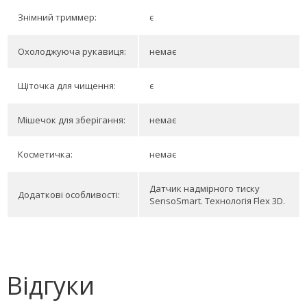
Знімний триммер:
є
Охолоджуюча рукавиця:
немає
Щіточка для чищення:
є
Мішечок для зберігання:
немає
Косметичка:
немає
Датчик надмірного тиску
Додаткові особливості:
SensoSmart. Технологія Flex 3D.
Відгуки