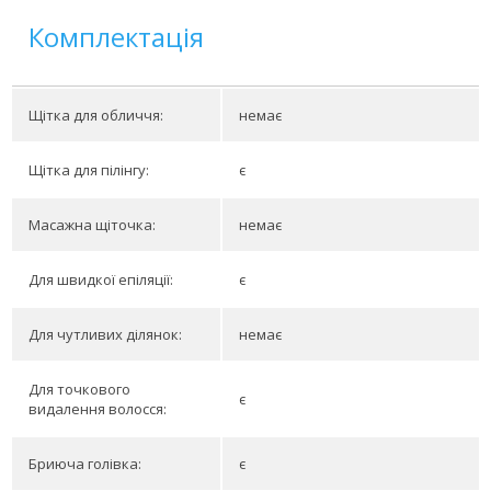
Комплектація
Щітка для обличчя:
немає
Щітка для пілінгу:
є
Масажна щіточка:
немає
Для швидкої епіляції:
є
Для чутливих ділянок:
немає
Для точкового
є
видалення волосся:
Бриюча голівка:
є