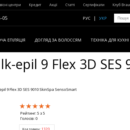
вісні центри
Кредит
Акції
Статті
Сертифікати
Клуб Brau
5-05
РУС
УКР
ЧА ЕПІЛЯЦІЯ
ДОГЛЯД ЗА ВОЛОССЯМ
ТЕХНІКА ДЛЯ КУХН
lk-epil 9 Flex 3D SES
-epil 9 Flex 3D SES 9010 SkinSpa SensoSmart
★★★★★
★★★★★
★★★★★
Рейтинг:
5
з
5
Голосів:
0
1320
Код товару: