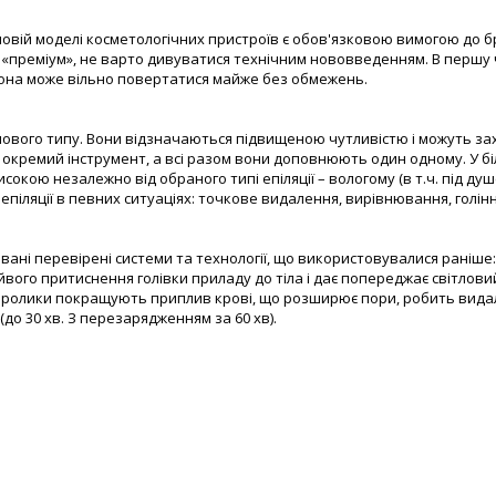
вій моделі косметологічних пристроїв є обов'язковою вимогою до брен
 «преміум», не варто дивуватися технічним нововведенням. В першу ч
Вона може вільно повертатися майже без обмежень.
в нового типу. Вони відзначаються підвищеною чутливістю і можуть 
к окремий інструмент, а всі разом вони доповнюють один одному. У бі
сокою незалежно від обраного типі епіляції – вологому (в т.ч. під 
епіляції в певних ситуаціях: точкове видалення, вирівнювання, голінн
овані перевірені системи та технології, що використовувалися раніш
айвого притиснення голівки приладу до тіла і дає попереджає світлов
і ролики покращують приплив крові, що розширює пори, робить видал
о 30 хв. З перезарядженням за 60 хв).