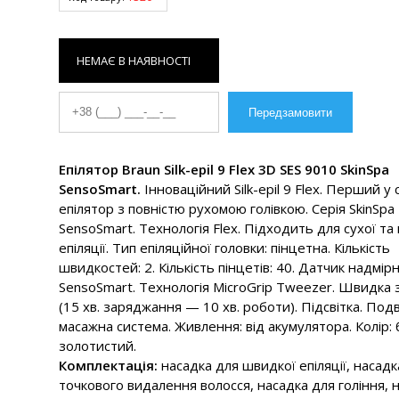
НЕМАЄ В НАЯВНОСТІ
Епілятор Braun Silk-epil 9 Flex 3D SES 9010 SkinSpa
SensoSmart.
Інноваційний Silk-epil 9 Flex. Перший у с
епілятор з повністю рухомою голівкою. Серія SkinSpa
SensoSmart. Технологія Flex. Підходить для сухої та 
епіляції. Тип епіляційної головки: пінцетна. Кількість
швидкостей: 2. Кількість пінцетів: 40. Датчик надмір
SensoSmart. Технологія MicroGrip Tweezer. Швидка 
(15 хв. заряджання — 10 хв. роботи). Підсвітка. Под
масажна система. Живлення: від акумулятора. Колір: б
золотистий.
Комплектація:
насадка для швидкої епіляції, насадк
точкового видалення волосся, насадка для гоління, 