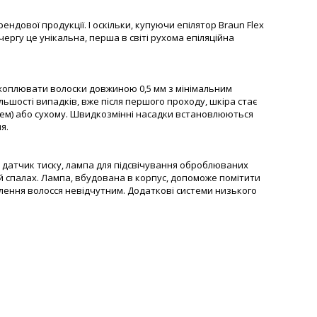
дової продукції. І оскільки, купуючи епілятор Braun Flex
ергу це унікальна, перша в світі рухома епіляційна
захоплювати волоски довжиною 0,5 мм з мінімальним
льшості випадків, вже після першого проходу, шкіра стає
душем) або сухому. Швидкозмінні насадки встановлюються
я.
е: датчик тиску, лампа для підсвічування оброблюваних
ий спалах. Лампа, вбудована в корпус, допоможе помітити
ення волосся невідчутним. Додаткові системи низького