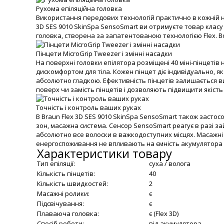
Рухома епіляційна головка
Використання передових технологій практично в кожній но
3D SES 9010 SkinSpa SensoSmart ви отримуєте товар класу
головка, створена за запатентованою технологією Flex. 
Пінцети MicroGrip Tweezer і змінні насадки
На поверхні головки епілятора розміщені 40 міні-пінцеті
дискомфортом для тіла. Кожен пінцет діє індивідуально, я
абсолютно гладкою. Ефективність пінцетів залишається ви
поверх чи замість пінцетів і дозволяють підвищити якість 
Точність і контроль ваших руках
В Braun Flex 3D SES 9010 SkinSpa SensoSmart також застос
зон, масажна система. Сенсор SensoSmart реагує в разі з
абсолютно все волоски в важкодоступних місцях. Масажн
енергоспоживання не впливають на ємність акумулятора (д
Характеристики товару
Тип епіляції:
суха / волога
Кількість пінцетів:
40
Кількість швидкостей:
2
Масажні ролики:
є
Підсвічування:
є
Плаваюча головка:
є (Flex 3D)
Спосіб роботи:
від акумулятора