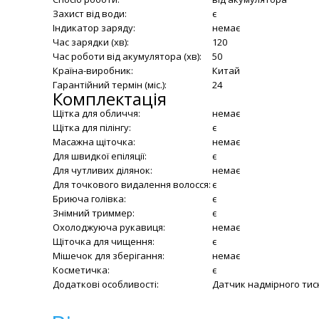
Захист від води:
є
Індикатор заряду:
немає
Час зарядки (хв):
120
Час роботи від акумулятора (хв):
50
Країна-виробник:
Китай
Гарантійний термін (міс.):
24
Комплектація
Щітка для обличчя:
немає
Щітка для пілінгу:
є
Масажна щіточка:
немає
Для швидкої епіляції:
є
Для чутливих ділянок:
немає
Для точкового видалення волосся:
є
Бриюча голівка:
є
Знімний триммер:
є
Охолоджуюча рукавиця:
немає
Щіточка для чищення:
є
Мішечок для зберігання:
немає
Косметичка:
є
Додаткові особливості:
Датчик надмірного тиск