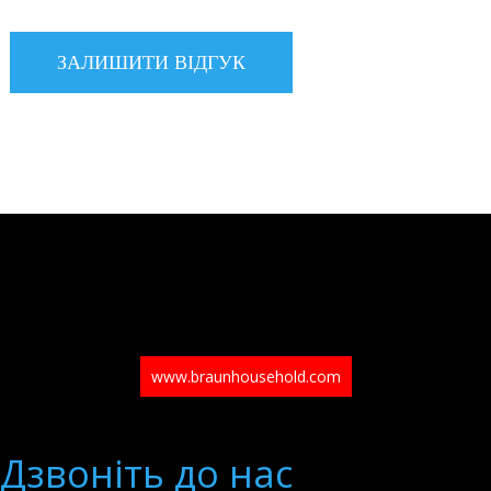
www.braunhousehold.com
Дзвонiть до нас