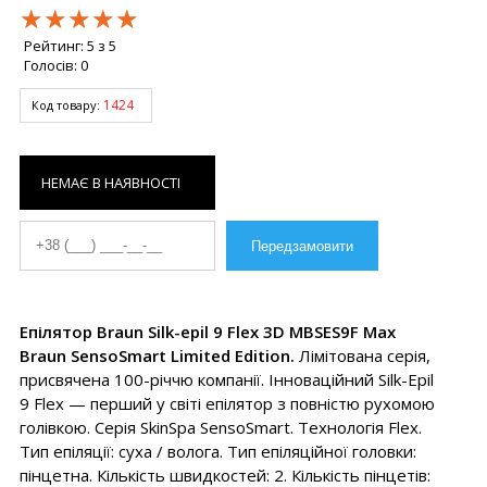
★★★★★
★★★★★
★★★★★
Рейтинг:
5
з
5
Голосів:
0
1424
Код товару:
НЕМАЄ В НАЯВНОСТІ
Епілятор Braun Silk-epil 9 Flex 3D MBSES9F Max
Braun SensoSmart Limited Edition.
Лімітована серія,
присвячена 100-річчю компанії. Інноваційний Silk-Epil
9 Flex — перший у світі епілятор з повністю рухомою
голівкою. Серія SkinSpa SensoSmart. Технологія Flex.
Тип епіляції: суха / волога. Тип епіляційної головки:
пінцетна. Кількість швидкостей: 2. Кількість пінцетів: