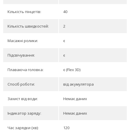
Кількість пінцетів:
40
Кількість швидкостей:
2
Масажні ролики:
є
Підсвічування:
є
Плаваюча головка:
є (Flex 3D)
Спосіб роботи:
від акумулятора
Захист від води:
Немає даних
Індикатор заряду:
Немає даних
Час зарядки (хв):
120