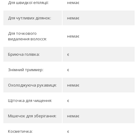
Для швидкої епіляції:
немає
Для чутливих ділянок:
немає
Для точкового
немає
видалення волосся:
Бриюча голівка:
є
Знімний триммер:
є
Охолоджуюча рукавиця:
немає
Щіточка для чищення:
є
Мішечок для зберігання:
немає
Косметичка:
є