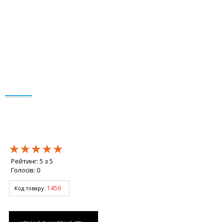
★★★★★
★★★★★
★★★★★
Рейтинг:
5
з
5
Голосів:
0
1456
Код товару: