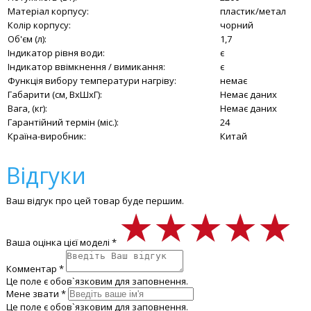
Матеріал корпусу:
пластик/метал
Колір корпусу:
чорний
Об'єм (л):
1,7
Індикатор рівня води:
є
Індикатор ввімкнення / вимикання:
є
Функція вибору температури нагріву:
немає
Габарити (см, ВхШхГ):
Немає даних
Вага, (кг):
Немає даних
Гарантійний термін (міс.):
24
Країна-виробник:
Китай
Відгуки
Ваш відгук про цей товар буде першим.
★★★★★
★★★★★
★★★★★
Ваша оцінка цієї моделі *
Комментар *
Це поле є обов`язковим для заповнення.
Мене звати *
Це поле є обов`язковим для заповнення.