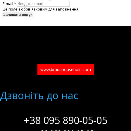
E-mail *
Це поле є обов`язковим для заповнення.
www.braunhousehold.com
Дзвонiть до нас
+38 095 890-05-05