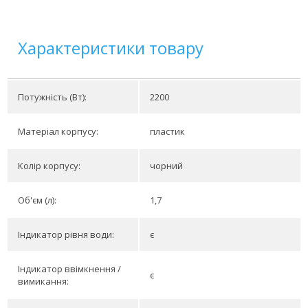
Характеристики товару
Потужність (Вт):
2200
Матеріал корпусу:
пластик
Колір корпусу:
чорний
Об'єм (л):
1,7
Індикатор рівня води:
є
Індикатор ввімкнення /
є
вимикання: