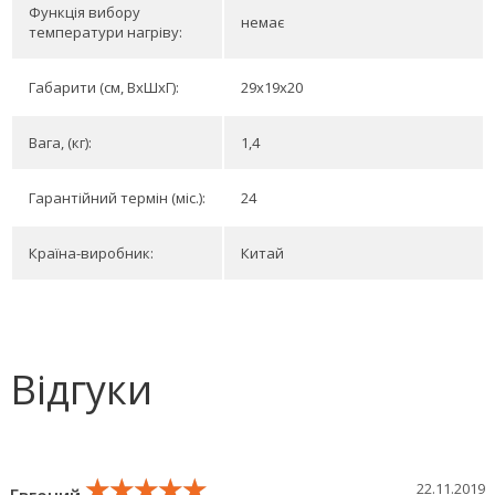
Функція вибору
немає
температури нагріву:
Габарити (см, ВхШхГ):
29x19x20
Вага, (кг):
1,4
Гарантійний термін (міс.):
24
Країна-виробник:
Китай
Відгуки
★★★★★
★★★★★
★★★★★
22.11.2019