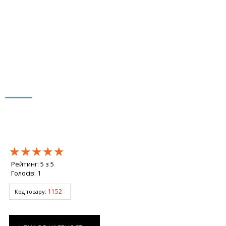
★★★★★
★★★★★
★★★★★
Рейтинг:
5
з
5
Голосів:
1
1152
Код товару: