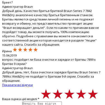
бреет?
Адміністратор Braun
Добрый день. Качество бритья бритвой Braun Series 7 7842
Wet&Dry аналогично качеству бритья бритвенным станком.
Бритвы являются средствами личной гигиены и не подлежат
возврату и обмену, но представительство проводит акцию
"Braun возвращает деньги!". Если по каким-то причинам вам не
подойдет товар, вы можете получить 100% компенсацию
обратно. Подробнее с правилами вы можете ознакомится в
соответственной акции которая находится в разделе "Акции"
нашего сайта. Спасибо за обращение.
★★★★★
★★★★★
★★★★★
Ирина
15.04.2019
вопрос: подойдет ли база очистки и зарядки от бритвы 7899 к
бритве 9 серии?
Адміністратор Braun
Добрый день. Нет, база очистки и зарядки бритвы Braun Series 7
7899cc Wet&Dry не подойдет к бритвам 9-й серии. Спасибо за
обращение.
Показати всі відгуки
★★★★★
★★★★★
★★★★★
Ваша оцінка цієї моделі *