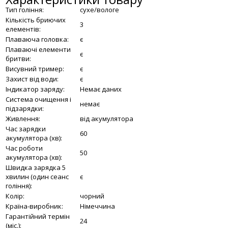
Тип гоління:
сухе/вологе
Кількість бриючих
3
елементів:
Плаваюча головка:
є
Плаваючі елементи
є
бритви:
Висувний тример:
є
Захист від води:
є
Індикатор заряду:
Немає даних
Система очищення і
немає
підзарядки:
Живлення:
від акумулятора
Час зарядки
60
акумулятора (хв):
Час роботи
50
акумулятора (хв):
Швидка зарядка 5
хвилин (один сеанс
є
гоління):
Колір:
чорний
Країна-виробник:
Німеччина
Гарантійний термін
24
(міс.):