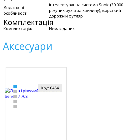
інтелектуальна система Sonic (30'000
Додаткові
ріжучих рухів за хвилину), жорсткий
особливості:
дорожній футляр
Комплектація
Комплектація:
Немає даних
Аксесуари
Код: 0484