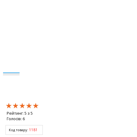
★★★★★
★★★★★
★★★★★
Рейтинг:
5
з
5
Голосів:
6
1181
Код товару: