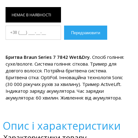
НЕМАЄ В НАЯВНОСТІ
Бритва Braun Series 7 7842 Wet&Dry.
Спосіб гоління:
сухе/вологе. Система гоління: сіткова. Тример для
довгого волосся. Потрійна бритвена система.
Бритвена сітка: OptiFoil. Інноваційна технологія Sonic
(30 000 ріжучих рухів за хвилину). Тример ActiveLift.
Індикатор заряду акумулятора. Час зарядки
акумулятора: 60 хвилин. Живлення: від акумулятора.
Опис і характеристики
Характеристики товару