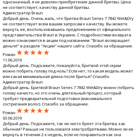
однозначный, я не доволен приобретение данной бритвы. Цена
не соответствует, качеству данной бритвы.
Адміністратор Braun
Добрый день. Очень жаль, что бритва Braun Series 7 7842 Wet&Dry
не соответствует всем вашим запросам к качеству. Вы можете
вернуть ее, воспользовавшись предложением от официального
представительства Braun в Украине. С подробностями возврата
можно ознакомится в акции под названием: "Braun возвращает
деньги!" в разделе "Акции" нашего сайта. Спасибо за обращение.
★★★★★
★★★★★
★★★★★
Роман
11.06.2019
Добрый день. Подскажите, пожалуйста, бритвой этой серии
можно побрить голову под ноль? Если нет, то какая модель может
или какая минимальная длина после бритья? Спасибо.
Адміністратор Braun
Добрый день. Бритвой Braun Series 7 7842 Wet&Dry можно побрить
голову начисто, но это очень длительный процесс, который
требует предварительной подготовки (максимального
состригания волос). Спасибо за обращение.
★★★★★
★★★★★
★★★★★
Роман
03.06.2019
Добрый день. Подскажите, так ли чисто бреет эта бритва, как
обычная? Раньше не пользовался электробритвами. Можно ли ее
вернуть в течении 2-х недель, если не понравиться как она