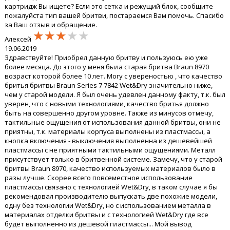
картридж Вы ищете? Если это сетка и режущий блок, сообщите
пожалуйста тип вашей бритви, постараемся Вам помочь. Спасибо
за Ваш отзыв и обращение.
★★★★★
★★★★★
★★★★★
Алексей
19.06.2019
Здравствуйте! Приобрел данную бритву и пользуюсь ею уже
более месяца. До этого у меня была старая бритва Braun 8970
возраст которой более 10 лет. Могу с увереностью , что качество
бритья бритвы Braun Series 7 7842 Wet&Dry значительно ниже,
чем у старой модели. Я был очень удевлен данному факту, т.к. был
уверен, что с новыми технологиями, качество бритья должно
быть на совершенно другом уровне. Также из минусов отмечу,
тактильные ощущения от использования данной бритвы, они не
приятны, т.к. материалы корпуса выполнены из пластмассы, а
кнопка включения - выключения выполненна из дешевейшей
пластмассы с не приятными тактильными ощущениями. Металл
присутствует только в бритвенной системе. Замечу, что у старой
бритвы Braun 8970, качество используемых материалов было в
разы лучше. Скорее всего повсеместное использование
пластмассы связано с технологией Wet&Dry, в таком случае я бы
рекомендовал производителю выпускать две похожие модели,
одну без технологии Wet&Dry, но с использованием металла в
материалах отделки бритвы и с технологией Wet&Dry где все
будет выполненно из дешевой пластмассы... Мой вывод