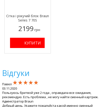
Сітка і ріжучий блок Braun
Series 7 70S
2199
грн
Відгуки
★★★★★
★★★★★
★★★★★
Павел
03.11.2020
Пользуюсь бритвой уже 2 года , оправдала все ожидания,
рекомендую. Есть проблема , не могу найти сменный картриж.
Адміністратор Braun
Добрый день. Укажите пожалуйста какой именно сменный