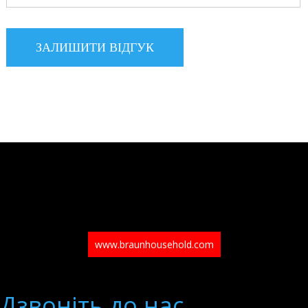
www.braunhousehold.com
Дзвонiть до нас