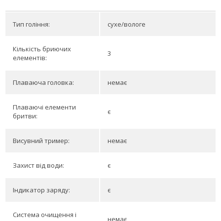
Тип гоління:
сухе/вологе
Кількість бриючих
3
елементів:
Плаваюча головка:
немає
Плаваючі елементи
є
бритви:
Висувний тример:
немає
Захист від води:
є
Індикатор заряду:
є
Система очищення і
немає