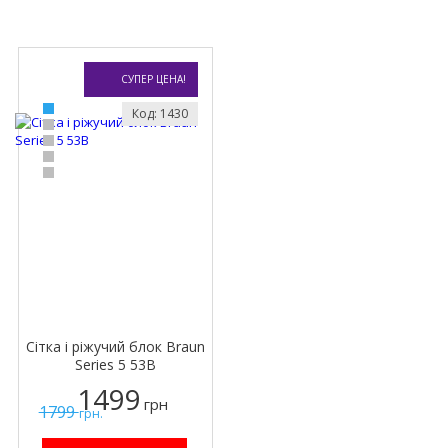
СУПЕР ЦЕНА!
Код: 1430
Сітка і ріжучий блок Braun
Series 5 53B
1499
грн
1799
грн.