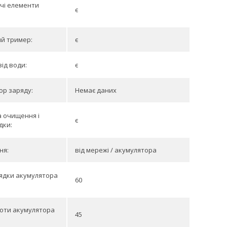
чі елементи
є
й тример:
є
від води:
є
ор заряду:
Немає даних
 очищення і
є
дки:
ня:
від мережі / акумулятора
ядки акумулятора
60
оти акумулятора
45