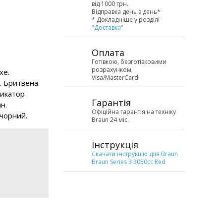
від 1000 грн.
Відправка день в день*
* Докладніше у розділі
"Доставка"
Оплата
Готівкою, безготівковими
розрахунком,
хе.
Visa/MasterCard
а. Бритвена
дикатор
Гарантія
н.
Офіційна гарантія на техніку
/чорний.
Braun 24 міс.
Інструкція
Скачати інструкцію для Braun
Braun Series 3 3050cc Red