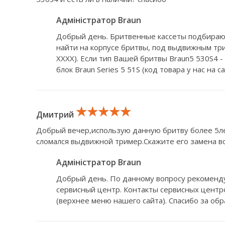
Адміністратор Braun
Добрый день. Бритвенные кассеты подбирают
найти на корпусе бритвы, под выдвижным три
XXXX). Если тип Вашей бритвы Braun5 530S4 
блок Braun Series 5 51S (код товара у нас на 
★★★★★
★★★★★
★★★★★
Дмитрий
Добрый вечер,использую данную бритву более 5ле
сломался выдвижной тример.Скажите его замена в
Адміністратор Braun
Добрый день. По данному вопросу рекоменд
сервисный центр. Контакты сервисных центро
(верхнее меню нашего сайта). Спасибо за об