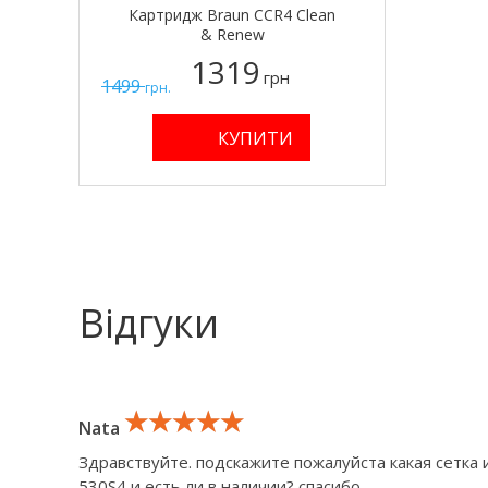
Картридж Braun CCR4 Clean
& Renew
1319
грн
1499
грн.
Відгуки
★★★★★
★★★★★
★★★★★
Nata
Здравствуйте. подскажите пожалуйста какая сетка
530S4 и есть ли в наличии? спасибо