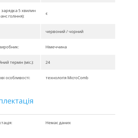
зарядка 5 хвилин
є
анс гоління):
червоний / чорний
виробник:
Німеччина
ний термін (міс.):
24
ві особливості:
технологія MicroComb
плектація
тація:
Немає даних