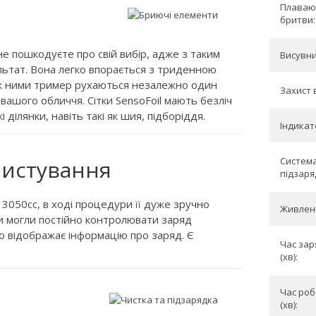
Плаваю
бритви:
не пошкодуєте про свій вибір, адже з таким
Висувни
ьтат. Вона легко впорається з триденною
іж ними тример рухаються незалежно один
Захист 
вашого обличчя. Сітки SensoFoil мають безліч
 ділянки, навіть такі як шия, підборіддя.
Індикат
Система
ристування
підзаря
3050cc, в ході процедури її дуже зручно
Живлен
ви могли постійно контролювати заряд
о відображає інформацію про заряд. Є
Час зар
(хв):
Час роб
(хв):