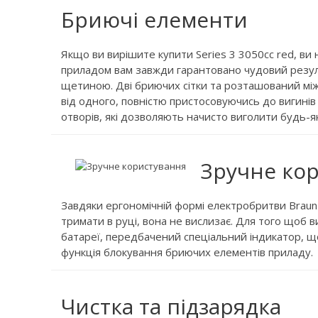
Бриючі елементи
Якщо ви вирішите купити Series 3 3050cc red, ви 
приладом вам завжди гарантовано чудовий резул
щетиною. Дві бриючих сітки та розташований м
від одного, повністю пристосовуючись до вигинів 
отворів, які дозволяють начисто виголити будь-які
Зручне ко
Завдяки ергономічній формі електробритви Braun 
тримати в руці, вона не вислизає. Для того щоб 
батареї, передбачений спеціальний індикатор, щ
функція блокування бриючих елементів приладу.
Чистка та підзарядка