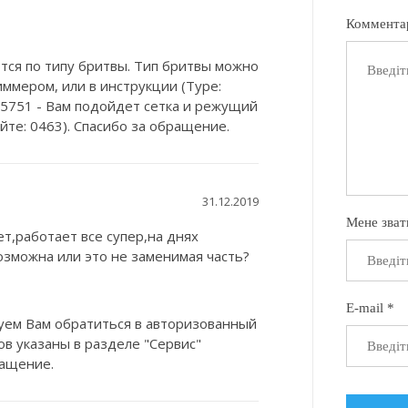
Коммента
ся по типу бритвы. Тип бритвы можно
ммером, или в инструкции (Type:
- 5751 - Вам подойдет сетка и режущий
сайте: 0463). Спасибо за обращение.
31.12.2019
Мене зват
т,работает все супер,на днях
озможна или это не заменимая часть?
E-mail *
уем Вам обратиться в авторизованный
в указаны в разделе "Сервис"
ращение.