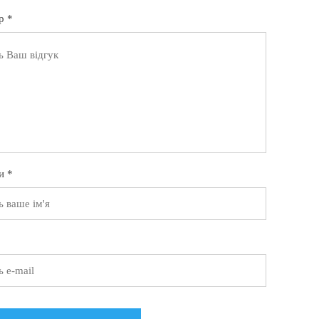
р *
и *