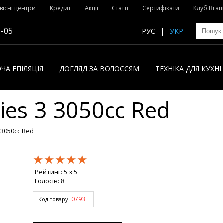
вісні центри
Кредит
Акції
Статті
Сертифікати
Клуб Brau
5-05
РУС
УКР
ЧА ЕПІЛЯЦІЯ
ДОГЛЯД ЗА ВОЛОССЯМ
ТЕХНІКА ДЛЯ КУХН
ies 3 3050cc Red
 3050cc Red
★★★★★
★★★★★
★★★★★
Рейтинг:
5
з
5
Голосів:
8
0793
Код товару: