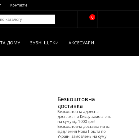
n
Контакти
0
І ТА ДОМУ
ЗУБНІ ЩІТКИ
AКСЕСУАРИ
Безкоштовна
доставка
Безкоштовна адресна
доставка по Києву замовлень
на суму від 1000 грн!
Безкоштовна доставка на всі
відділення Нова Пошта по
Україні замовлень на суму