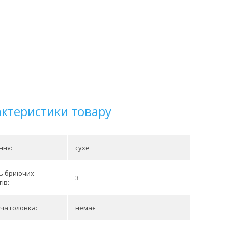
актеристики товару
ння:
сухе
ть бриючих
3
ів:
ча головка:
немає