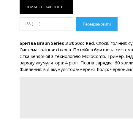
НЕМАЄ В НАЯВНОСТІ
Бритва Braun Series 3 3050cc Red.
Спосіб гоління: су
Система гоління: сіткова. Потрійна бритвена систем
сітка SensoFoil з технологією MicroComb. Тример. Ін
заряду акумулятора: 4 рівні. Повна зарядка: 60 хвили
Живлення: від акумулятора/мережі. Колір: червоний