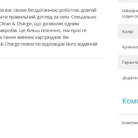
ила вас своєю бездоганною роботою довгий
Швидка 
(один се
ати правильний догляд за нею. Спеціально
 Clean & Charge, що дозволяє одним
кробів. Це більш гігієнічно, ніж просте
Колір:
стання змінних картриджів. Ви
& Charge повністю відповідає його відмінній
Країна-
Гарантій
Додатко
Ком
Комплек