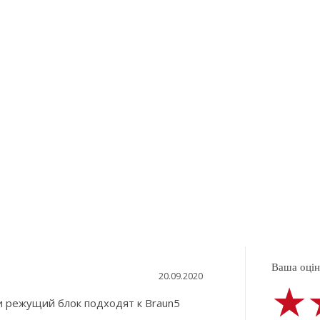
Ваша оцінк
20.09.2020
★
★
★
 и режущий блок подходят к Braun5