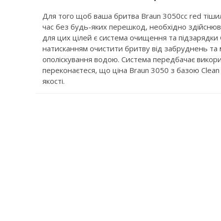
Для того щоб ваша бритва Braun 3050cc red тіш
час без будь-яких перешкод, необхідно здійснюв
для цих цілей є система очищення та підзарядки
натисканням очистити бритву від забруднень та мі
ополіскування водою. Система передбачає викори
переконаєтеся, що ціна Braun 3050 з базою Clean 
якості.