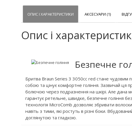
ОПИС І ХАРАКТЕРИСТИКИ
АКСЕСУАРИ (1)
ВІДГУ
Опис і характеристи
Безпечне го
Бритва Braun Series 3 3050cc red стане чудовим п
собою та цінує комфортне гоління. Зазвичай ця п
болючою через подразнення на шкірі. Але дана 
гарантує ретельне, швидке, безпечне гоління без
технологія MicroComb дозволяє збривати волоски
навіть з тими, які ростуть в різні боки. Вбудовани
доглянутою та гладкою.