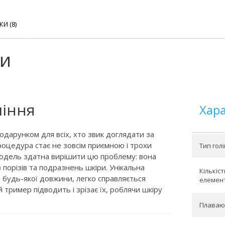
КИ (8)
ки
ління
Хар
одарунком для всіх, хто звик доглядати за
роцедура стає не зовсім приємною і трохи
Тип голі
модель здатна вирішити цю проблему: вона
 порізів та подразнень шкіри. Унікальна
Кількіс
 будь-якої довжини, легко справляється
елемент
й тример підводить і зрізає їх, роблячи шкіру
Плаваю