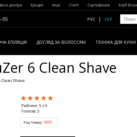
вісні центри
Кредит
Акції
Статті
Сертифікати
Клуб Brau
5-05
РУС
УКР
ЧА ЕПІЛЯЦІЯ
ДОГЛЯД ЗА ВОЛОССЯМ
ТЕХНІКА ДЛЯ КУХН
Zer 6 Clean Shave
6 Clean Shave
★★★★★
★★★★★
★★★★★
Рейтинг:
5
з
5
Голосів:
5
0655
Код товару: