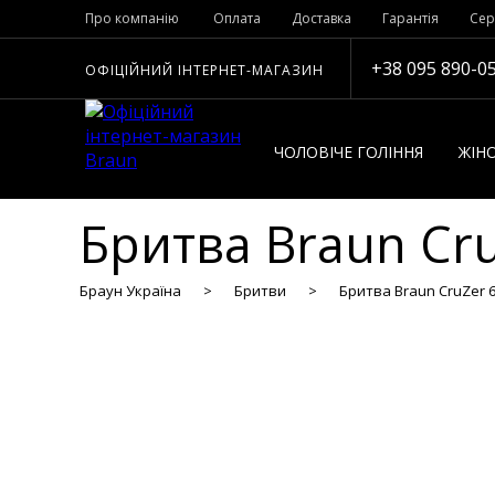
Про компанію
Оплата
Доставка
Гарантія
Сер
+38 095 890-0
ОФІЦІЙНИЙ ІНТЕРНЕТ-МАГАЗИН
ЧОЛОВІЧЕ ГОЛІННЯ
ЖІНО
Бритва Braun Cru
Браун Україна
Бритви
Бритва Braun CruZer 