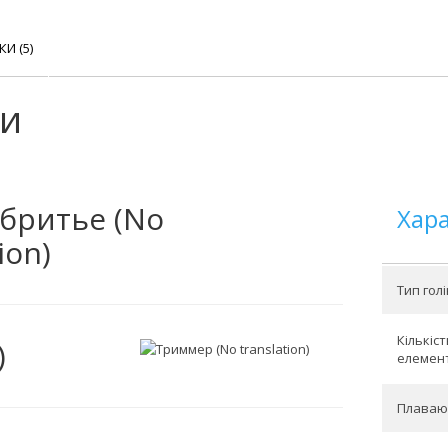
КИ (5)
ки
 бритье (No
Хар
ion)
Тип голі
Кількіс
)
елемент
Плаваю