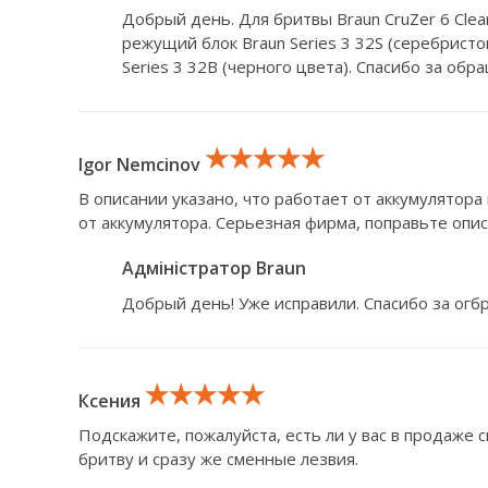
Добрый день. Для бритвы Braun CruZer 6 Clea
режущий блок Braun Series 3 32S (серебристо
Series 3 32B (черного цвета). Спасибо за обр
★★★★★
★★★★★
★★★★★
Igor Nemcinov
В описании указано, что работает от аккумулятора 
от аккумулятора. Серьезная фирма, поправьте опис
Адміністратор Braun
Добрый день! Уже исправили. Спасибо за огб
★★★★★
★★★★★
★★★★★
Ксения
Подскажите, пожалуйста, есть ли у вас в продаже
бритву и сразу же сменные лезвия.