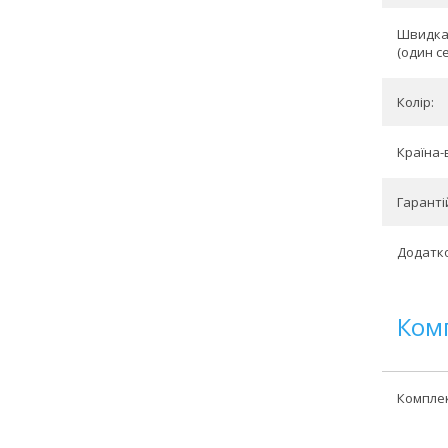
Швидка 
(один се
Колір:
Країна-
Гарантій
Додатко
Ком
Комплек