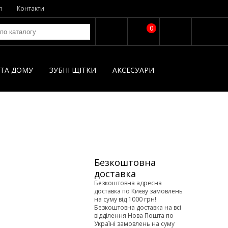
n
Контакти
0
І ТА ДОМУ
ЗУБНІ ЩІТКИ
AКСЕСУАРИ
Безкоштовна
доставка
Безкоштовна адресна
доставка по Києву замовлень
на суму від 1000 грн!
Безкоштовна доставка на всі
відділення Нова Пошта по
Україні замовлень на суму