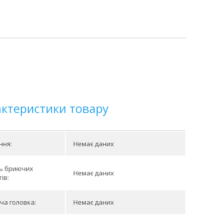
актеристики товару
ння:
Немає даних
ть бриючих
Немає даних
ів:
ча головка:
Немає даних