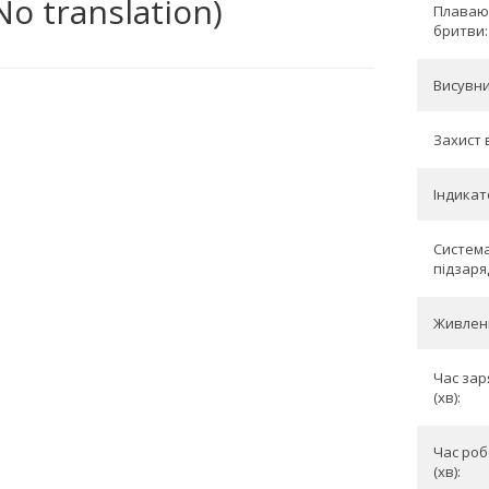
o translation)
Плаваю
бритви:
Висувни
Захист 
Індикат
Система
підзаря
Живлен
Час зар
(хв):
Час роб
(хв):