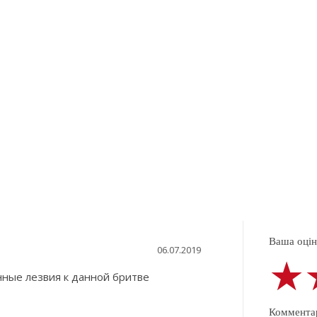
Ваша оцінк
06.07.2019
★
★
★
нные лезвия к данной бритве
Коммента