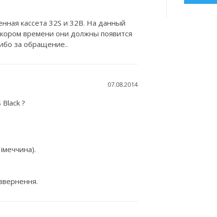
нная кассета 32S и 32B. На данный
 скором времени они должны появится
сибо за обращение..
07.08.2014
 Black ?
імеччина).
 звернення.