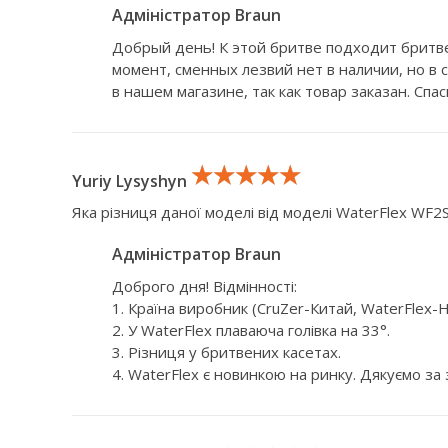
Адміністратор Braun
Добрый день! К этой бритве подходит бритве
момент, сменных лезвий нет в наличии, но в
в нашем магазине, так как товар заказан. Спа
★★★★★
★★★★★
★★★★★
Yuriy Lysyshyn
Яка різниця даної моделі від моделі WaterFlex WF2S
Адміністратор Braun
Доброго дня! Відмінності:
1. Країна виробник (CruZer-Китай, WaterFlex-Н
2. У WaterFlex плаваюча голівка на 33°.
3. Різниця у бритвених касетах.
4. WaterFlex є новинкою на ринку. Дякуємо за