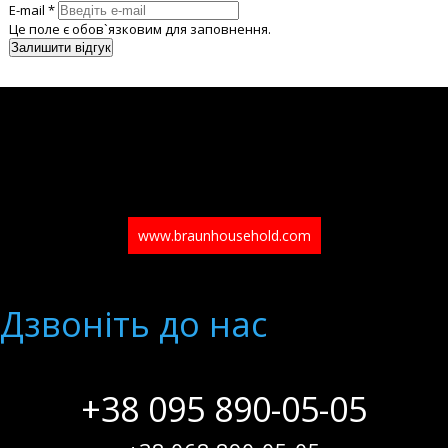
E-mail *
Це поле є обов`язковим для заповнення.
www.braunhousehold.com
Дзвонiть до нас
+38 095 890-05-05