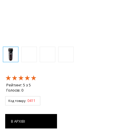
★★★★★
★★★★★
★★★★★
Рейтинг:
5
з
5
Голосів:
0
0411
Код товару:
В АРХІВІ