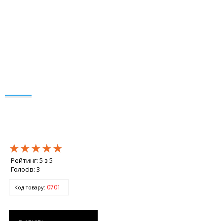
★★★★★
★★★★★
★★★★★
Рейтинг:
5
з
5
Голосів:
3
0701
Код товару: