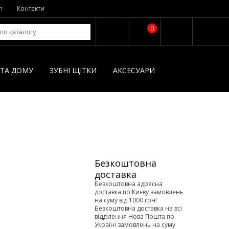
n
Контакти
0
І ТА ДОМУ
ЗУБНІ ЩІТКИ
AКСЕСУАРИ
Безкоштовна
доставка
Безкоштовна адресна
доставка по Києву замовлень
на суму від 1000 грн!
Безкоштовна доставка на всі
відділення Нова Пошта по
Україні замовлень на суму