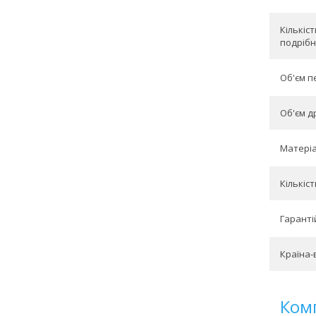
Кількіс
подрібн
Об'єм пе
Об'єм др
Матеріа
Кількіс
Гарантій
Країна-
Ком