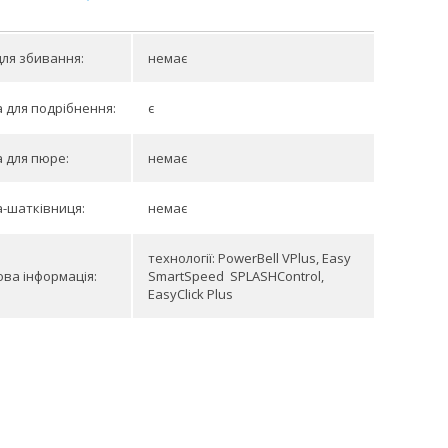
для збивання:
немає
 для подрібнення:
є
 для пюре:
немає
-шатківниця:
немає
технології: PowerBell VPlus, Easy
ва інформація:
SmartSpeed ​​ SPLASHControl,
EasyClick Plus