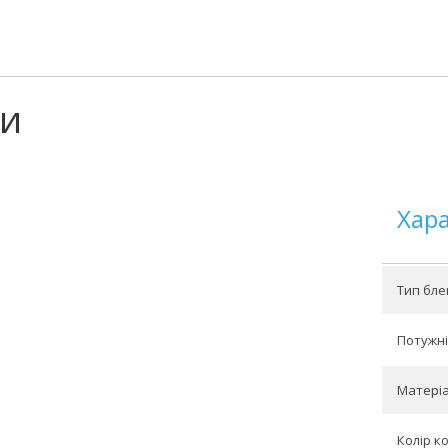
ки
Хар
Тип бле
Потужніс
Матеріа
Колір к