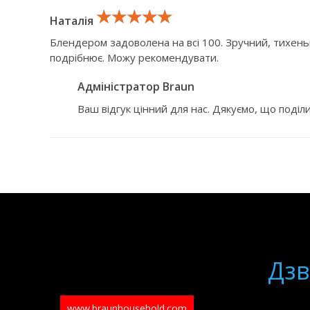
★★★★★
★★★★★
★★★★★
Наталія
Блендером задоволена на всі 100. Зручний, тихень
подрібнює. Можу рекомендувати.
Адміністратор Braun
Ваш відгук цінний для нас. Дякуємо, що поділ
Дзв
www.braunhousehold.com