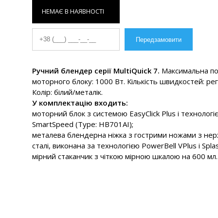
НЕМАЄ В НАЯВНОСТІ
Ручний блендер серії MultiQuick 7.
Максимальна по
моторного блоку: 1000 Вт. Кількість швидкостей: ре
Колір: білий/металік.
У комплектацію входить:
моторний блок з системою EasyClick Plus і технологі
SmartSpeed (Type: HB701AI);
металева блендерна ніжка з гострими ножами з нер
сталі, виконана за технологією PowerBell VPlus і Spla
мірний стаканчик з чіткою мірною шкалою на 600 мл.