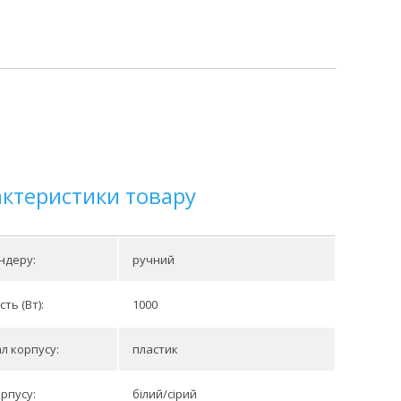
актеристики товару
ндеру:
ручний
ть (Вт):
1000
л корпусу:
пластик
орпусу:
білий/сірий