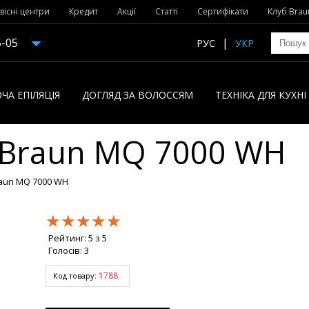
вісні центри
Кредит
Акції
Статті
Сертифікати
Клуб Brau
5-05
РУС
УКР
ЧА ЕПІЛЯЦІЯ
ДОГЛЯД ЗА ВОЛОССЯМ
ТЕХНІКА ДЛЯ КУХН
 Braun MQ 7000 WH
aun MQ 7000 WH
★★★★★
★★★★★
★★★★★
Рейтинг:
5
з
5
Голосів:
3
1788
Код товару: