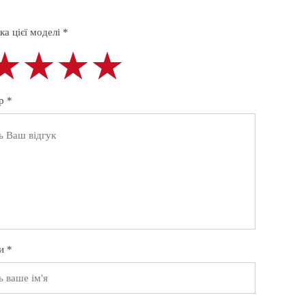
а цієї моделі *
★★★★
★★★★
★★★★
р *
и *