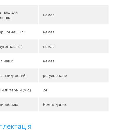
ть чаш для
немає
ення:
ршої чаші (л):
немає
угої чаші (л):
немає
л чаші:
немає
ть швидкостей:
регульоване
ний термін (міс.):
24
виробник:
Немає даних
плектація