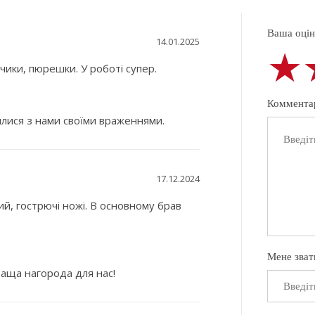
Ваша оцінк
14.01.2025
★
★
★
ики, пюрешки. У роботі супер.
Коммента
илися з нами своїми враженнями.
17.12.2024
, гострючі ножі. В основному брав
Мене зват
раща нагорода для нас!