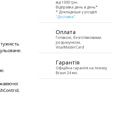
від 1000 грн.
Відправка день в день*
* Докладніше у розділі
"Доставка"
Оплата
Готівкою, безготівковими
розрахунком,
тужність
Visa/MasterCard
гульоване.
Гарантія
Офіційна гарантія на техніку
єю
Braun 24 міс.
жавіючої
shControl;