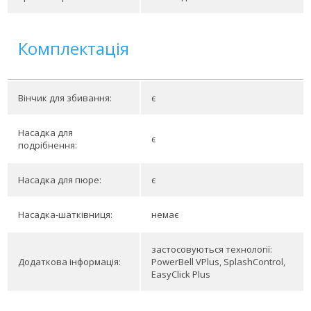
Комплектація
Вінчик для збивання:
є
Насадка для
є
подрібнення:
Насадка для пюре:
є
Насадка-шатківниця:
немає
застосовуються технології:
Додаткова інформація:
PowerBell VPlus, SplashControl,
EasyClick Plus