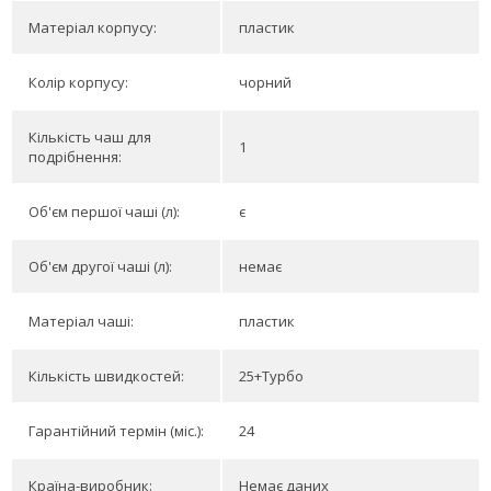
Матеріал корпусу:
пластик
Колір корпусу:
чорний
Кількість чаш для
1
подрібнення:
Об'єм першої чаші (л):
є
Об'єм другої чаші (л):
немає
Матеріал чаші:
пластик
Кількість швидкостей:
25+Турбо
Гарантійний термін (міс.):
24
Країна-виробник:
Немає даних