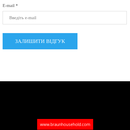
E-mail *
www.braunhousehold.com