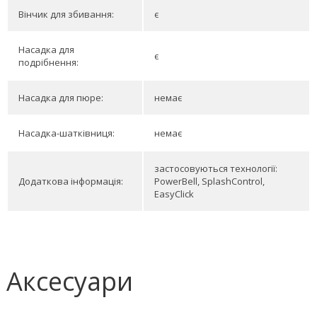
Вінчик для збивання:
є
Насадка для
є
подрібнення:
Насадка для пюре:
немає
Насадка-шатківниця:
немає
застосовуються технології:
Додаткова інформація:
PowerBell, SplashControl,
EasyClick
Аксесуари