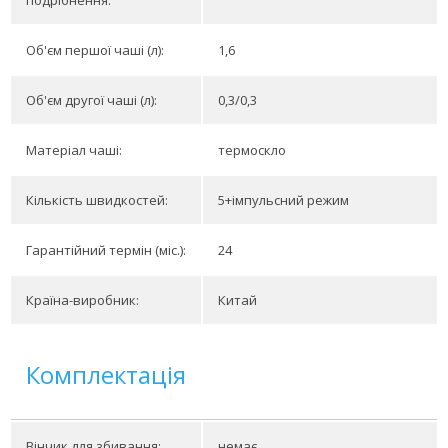
подрібнення:
Об'єм першої чаші (л):
1,6
Об'єм другої чаші (л):
0,3/0,3
Матеріал чаші:
термоскло
Кількість швидкостей:
5+імпульсний режим
Гарантійний термін (міс.):
24
Країна-виробник:
Китай
Комплектація
Вінчик для збивання:
немає