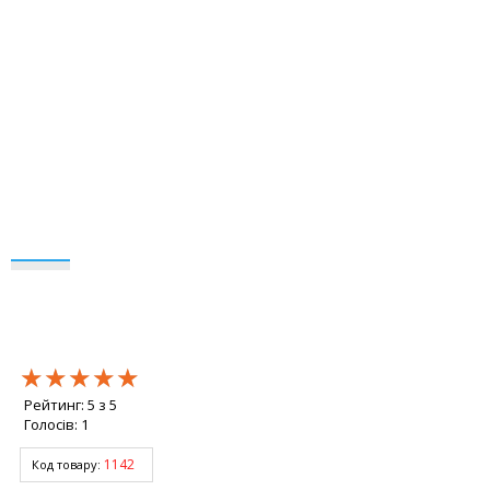
★★★★★
★★★★★
★★★★★
Рейтинг:
5
з
5
Голосів:
1
1142
Код товару: