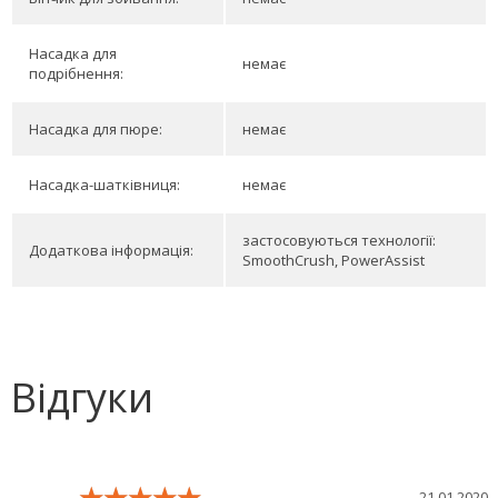
Насадка для
немає
подрібнення:
Насадка для пюре:
немає
Насадка-шатківниця:
немає
застосовуються технології:
Додаткова інформація:
SmoothCrush, PowerAssist
Відгуки
★★★★★
★★★★★
★★★★★
21.01.2020