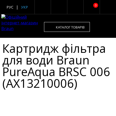
0
РУС
УКР
КАТАЛОГ ТОВАРІВ
Картридж фільтра
для води Braun
PureAqua BRSC 006
(AX13210006)