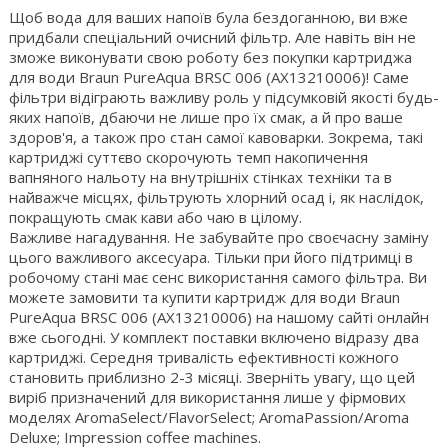
Щоб вода для ваших напоїв була бездоганною, ви вже
придбали спеціальний очисний фільтр. Але навіть він не
зможе виконувати свою роботу без покупки картриджа
для води Braun PureAqua BRSC 006 (AX13210006)! Саме
фільтри відіграють важливу роль у підсумковій якості будь-
яких напоїв, дбаючи не лише про їх смак, а й про ваше
здоров'я, а також про стан самої кавоварки. Зокрема, такі
картриджі суттєво скорочують темп накопичення
вапняного нальоту на внутрішніх стінках техніки та в
найважче місцях, фільтрують хлорний осад і, як наслідок,
покращують смак кави або чаю в цілому.
Важливе нагадування. Не забувайте про своєчасну заміну
цього важливого аксесуара. Тільки при його підтримці в
робочому стані має сенс використання самого фільтра. Ви
можете замовити та купити картридж для води Braun
PureAqua BRSC 006 (AX13210006) на нашому сайті онлайн
вже сьогодні. У комплект поставки включено відразу два
картриджі. Середня тривалість ефективності кожного
становить приблизно 2-3 місяці. Зверніть увагу, що цей
виріб призначений для використання лише у фірмових
моделях AromaSelect/FlavorSelect; AromaPassion/Aroma
Deluxe; Impression coffee machines.