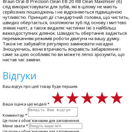
Braun Oral-B Precision Clean EB 20 RB Clean Maximiser (6)
слід використовувати для зубів, які в цілому не мають
серйозних пошкоджень і не відрізняються підвищеною
чутливістю. Принцип дії стандартний: головка, що чистить,
швидко обертається, охоплюючи зуб під основу і миттєво
знімає наліт, а також видаляє частинки їжі з найбільш
важкодоступних ділянок. Швидкість обертання задається
перемиканням режимів роботи двигуна на вашу думку.
Також не забувайте регулярно замінювати насадки.
Зношуючись, вони втрачають яскравість забарвлення і
саме за цією особливістю ви можете легко зрозуміти, що
настав час заміни.
Відгуки
Ваш відгук про цей товар буде першим.
★★★★★
★★★★★
★★★★★
Ваша оцінка цієї моделі *
Комментар *
Це поле є обов`язковим для заповнення.
Мене звати *
Це поле є обов`язковим для заповнення.