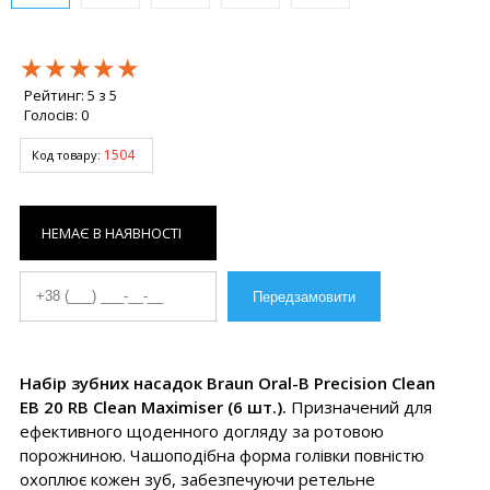
★★★★★
★★★★★
★★★★★
Рейтинг:
5
з
5
Голосів:
0
1504
Код товару:
НЕМАЄ В НАЯВНОСТІ
Набір зубних насадок Braun Oral-B Precision Clean
EB 20 RB Clean Maximiser (6 шт.).
Призначений для
ефективного щоденного догляду за ротовою
порожниною. Чашоподібна форма голівки повністю
охоплює кожен зуб, забезпечуючи ретельне