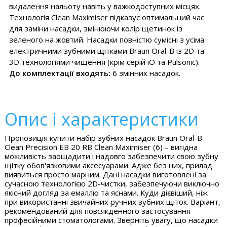
видалення нальоту навіть у важкодоступних місцях.
Технологія Clean Maximiser підказує оптимальний час
для заміни насадки, змінюючи колір щетинок із
зеленого на жовтий. Насадки повністю сумісні з усіма
електричними зубними щітками Braun Oral-B із 2D та
3D технологіями чищення (крім серій iO та Pulsonic).
До комплектації входять:
6 змінних насадок.
Опис і характеристики
Пропозиція купити набір зубних насадок Braun Oral-B
Clean Precision EB 20 RB Clean Maximiser (6) – вигідна
можливість заощадити і надовго забезпечити свою зубну
щітку обов'язковими аксесуарами. Адже без них, прилад
виявиться просто марним. Дані насадки виготовлені за
сучасною технологією 2D-чистки, забезпечуючи виключно
якісний догляд за емаллю та яснами. Куди дієвіший, ніж
при використанні звичайних ручних зубних щіток. Варіант,
рекомендований для повсякденного застосування
професійними стоматологами. Зверніть увагу, що насадки