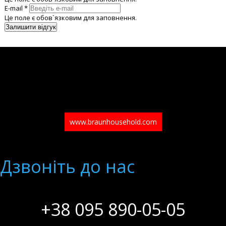
E-mail *
Це поле є обов`язковим для заповнення.
www.braunhousehold.com
Дзвонiть до нас
+38 095 890-05-05