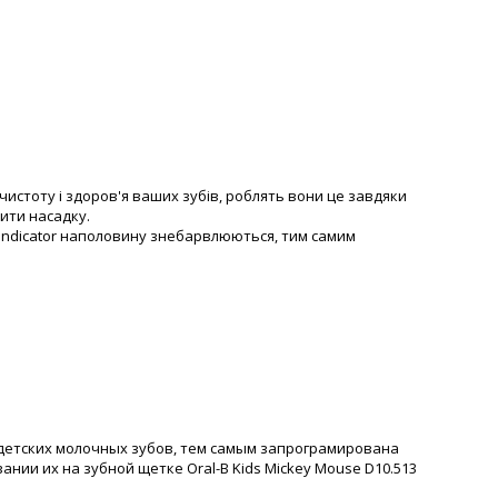
истоту і здоров'я ваших зубів, роблять вони це завдяки
ити насадку.
и Indicator наполовину знебарвлюються, тим самим
и детских молочных зубов, тем самым запрограмирована
вании их на зубной щетке Oral-B Kids Mickey Mouse D10.513