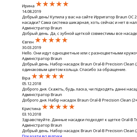
★★★★★
★★★★★
★★★★★
Ирина
14.08.2019
Добрый день! Купила у вас на сайте Ирригатор Braun OC 2
насадки? Сама система шикарная, хоть сейчас и нет в нал
Адміністратор Braun
Добрый день. Да, с зубной щеткой совместимы все насадк
★★★★★
★★★★★
★★★★★
Євген
30.03.2019
Hello. Они идут одноцветные или с разноцветными кружо
Адміністратор Braun
Добрый день. Набор насадок Braun Oral-B Precision Clean
одинаковым цветом кольца. Спасибо за обращение.
★★★★★
★★★★★
★★★★★
Віра
05.12.2018
Доброго дня. Скажіть, будь ласка, чи підходять данні насадк
Адміністратор Braun
Доброго дня. Набір насадок Braun Oral-B Precision Clean (2+
★★★★★
★★★★★
★★★★★
Кристина
03.10.2018
Здравствуйте. Данные насадки подходят к щетке Oral-B T
Адміністратор Braun
Добрый день. Набор насадок Braun Oral-B Precision Clean 
Показати всі відгуки