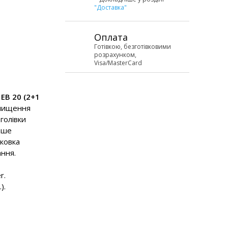
"Доставка"
Оплата
Готівкою, безготівковими
розрахунком,
Visa/MasterCard
 EB 20 (2+1
 чищення
голівки
ьше
аковка
ання.
r.
).