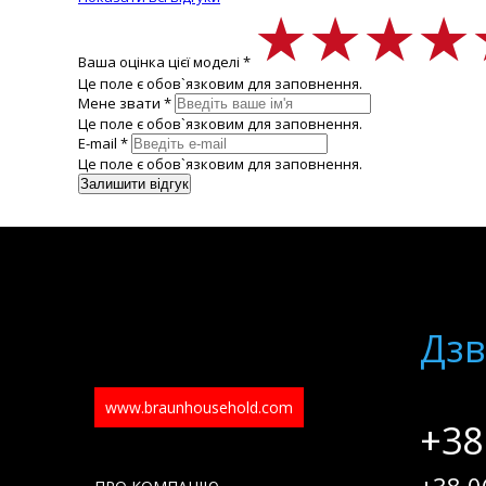
★★★★
★★★★
★★★★
Ваша оцінка цієї моделі *
Це поле є обов`язковим для заповнення.
Мене звати *
Це поле є обов`язковим для заповнення.
E-mail *
Це поле є обов`язковим для заповнення.
Дзв
www.braunhousehold.com
+38