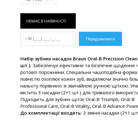
НЕМАЄ В НАЯВНОСТІ
Набір зубних насадок Braun Oral-B Precision Clean
шт.).
Забезпечує ефективне та безпечне щоденне
ротової порожнини. Спеціальна чашоподібна форма 
повністю охоплює кожен зуб, видаляючи значно біл
нальоту порівняно зі звичайною ручною щіткою. Уп
містить 3 насадки (2+1 шт.) для тривалого використ
Підходить для зубних щіток Oral-B Triumph, Oral-B
Professional Care, Oral-B Vitality, Oral-B Advance Powe
До комплектації входять:
3 змінні насадки (2+1 шт.