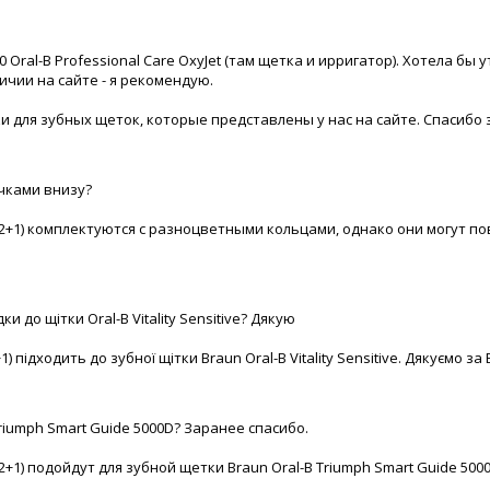
0 Oral-B Professional Care OxyJet (там щетка и ирригатор). Хотела 
ичии на сайте - я рекомендую.
и для зубных щеток, которые представлены у нас на сайте. Спасибо 
чками внизу?
 (2+1) комплектуются с разноцветными кольцами, однако они могут по
и до щітки Oral-B Vitality Sensitive? Дякую
1) підходить до зубної щітки Braun Oral-B Vitality Sensitive. Дякуємо з
riumph Smart Guide 5000D? Заранее спасибо.
(2+1) подойдут для зубной щетки Braun Oral-B Triumph Smart Guide 500