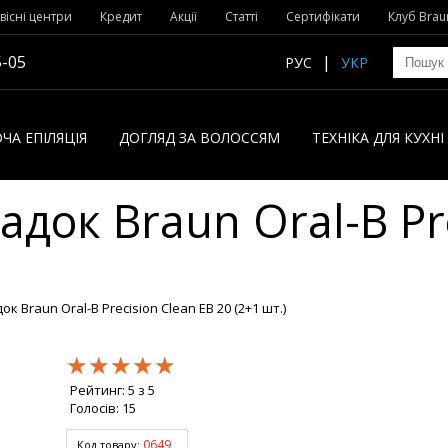
вісні центри
Кредит
Акції
Статті
Сертифікати
Клуб Brau
5-05
РУС
УКР
ЧА ЕПІЛЯЦІЯ
ДОГЛЯД ЗА ВОЛОССЯМ
ТЕХНІКА ДЛЯ КУХН
адок Braun Oral-B Pre
к Braun Oral-B Precision Clean EB 20 (2+1 шт.)
★★★★★
★★★★★
★★★★★
Рейтинг:
5
з
5
Голосів:
15
0649
Код товару: