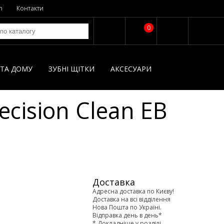
n
Контакти
0
І ТА ДОМУ
ЗУБНІ ЩІТКИ
AКСЕСУАРИ
cision Clean EB
Доставка
Адресна доставка по Києву!
Доставка на всі відділення
Нова Пошта по Україні.
Відправка день в день*
* Докладніше у розділі