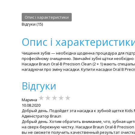
Опис і характеристики
Відгуки (15)
Опис і характеристик
Чищення зубів — необхідна щоденна процедура для підтри
професійному очищенню. Звичайні зубні щітки необхідно 
Насадки Braun Oral-B Precision Clean (2 + 1) мають спец
нагадуючи про зміну насадки. Купити насадки Oral B Precis
Відгуки
★★★★★
★★★★★
★★★★★
Марина
10.08.2020
Добрый день. Подойдет эта насадка к зубной щетке Kids 
Адміністратор Braun
Добрый день. Хотим обратить внимание, что, зубная щетк
на сверх-бережную чистку. Насадки Braun Oral-B Precision
вы не сможете получить качественный результат очистки