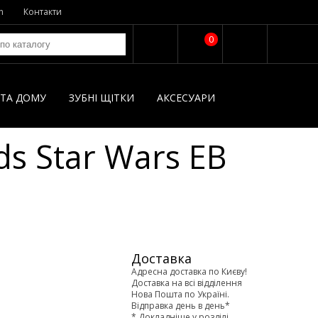
n
Контакти
0
І ТА ДОМУ
ЗУБНІ ЩІТКИ
AКСЕСУАРИ
ds Star Wars EB
Доставка
Адресна доставка по Києву!
Доставка на всі відділення
Нова Пошта по Україні.
Відправка день в день*
* Докладніше у розділі