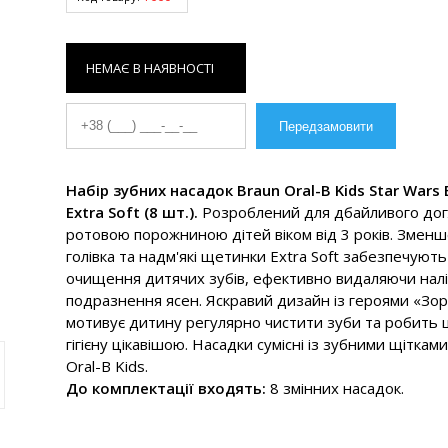
НЕМАЄ В НАЯВНОСТІ
Набір зубних насадок Braun Oral-B Kids Star Wars 
Extra Soft (8 шт.).
Розроблений для дбайливого дог
ротовою порожниною дітей віком від 3 років. Зменш
голівка та надм'які щетинки Extra Soft забезпечують
очищення дитячих зубів, ефективно видаляючи налі
подразнення ясен. Яскравий дизайн із героями «Зор
мотивує дитину регулярно чистити зуби та робить
гігієну цікавішою. Насадки сумісні із зубними щіткам
Oral-B Kids.
До комплектації входять:
8 змінних насадок.