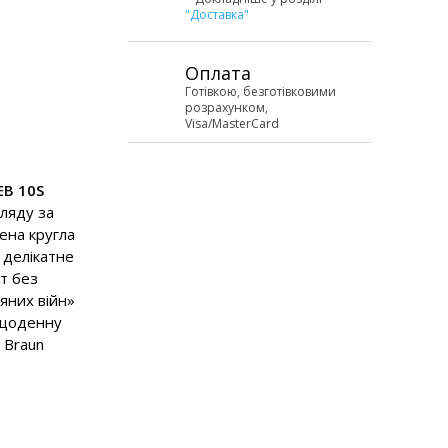
"Доставка"
Оплата
Готівкою, безготівковими
розрахунком,
Visa/MasterCard
EB 10S
ляду за
ена кругла
 делікатне
т без
яних війн»
 щоденну
и Braun