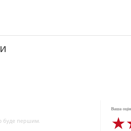
ки
Ваша оцінк
★
★
★
р буде першим.