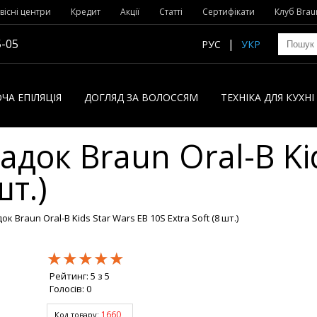
вісні центри
Кредит
Акції
Статті
Сертифікати
Клуб Brau
5-05
РУС
УКР
ЧА ЕПІЛЯЦІЯ
ДОГЛЯД ЗА ВОЛОССЯМ
ТЕХНІКА ДЛЯ КУХН
адок Braun Oral-B Ki
шт.)
к Braun Oral-B Kids Star Wars EB 10S Extra Soft (8 шт.)
★★★★★
★★★★★
★★★★★
Рейтинг:
5
з
5
Голосів:
0
1660
Код товару: