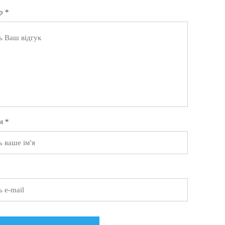
р *
и *