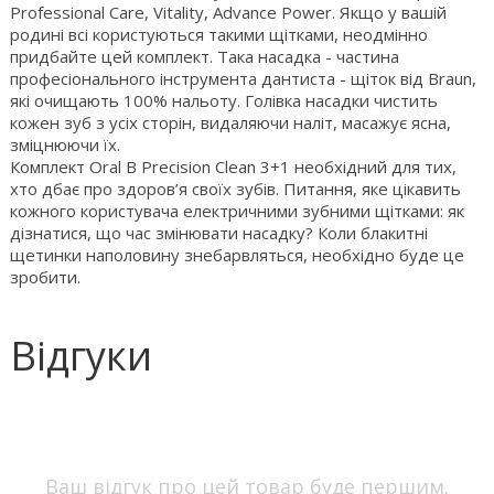
Professional Care, Vitality, Advance Power. Якщо у вашій
родині всі користуються такими щітками, неодмінно
придбайте цей комплект. Така насадка - частина
професіонального інструмента дантиста - щіток від Braun,
які очищають 100% нальоту. Голівка насадки чистить
кожен зуб з усіх сторін, видаляючи наліт, масажує ясна,
зміцнюючи їх.
Комплект Oral B Precision Clean 3+1 необхідний для тих,
хто дбає про здоров’я своїх зубів. Питання, яке цікавить
кожного користувача електричними зубними щітками: як
дізнатися, що час змінювати насадку? Коли блакитні
щетинки наполовину знебарвляться, необхідно буде це
зробити.
Відгуки
Ваш відгук про цей товар буде першим.