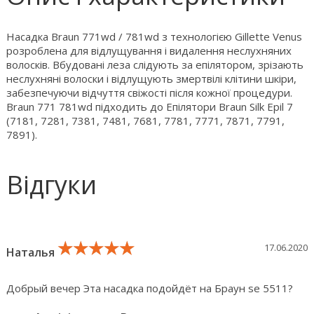
Насадка Braun 771wd / 781wd з технологією Gillette Venus
розроблена для відлущування і видалення неслухняних
волосків. Вбудовані леза слідують за епілятором, зрізають
неслухняні волоски і відлущують змертвілі клітини шкіри,
забезпечуючи відчуття свіжості після кожної процедури.
Braun 771 781wd підходить до Епілятори Braun Silk Epil 7
(7181, 7281, 7381, 7481, 7681, 7781, 7771, 7871, 7791,
7891).
Відгуки
★★★★★
★★★★★
★★★★★
17.06.2020
Наталья
Добрый вечер Эта насадка подойдёт на Браун se 5511?