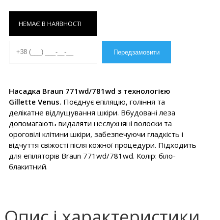
НЕМАЄ В НАЯВНОСТІ
Насадка Braun 771wd/781wd з технологією
Gillette Venus.
Поєднує епіляцію, гоління та
делікатне відлущування шкіри. Вбудовані леза
допомагають видаляти неслухняні волоски та
ороговілі клітини шкіри, забезпечуючи гладкість і
відчуття свіжості після кожної процедури. Підходить
для епіляторів Braun 771wd/781wd. Колір: біло-
блакитний.
Опис і характеристики