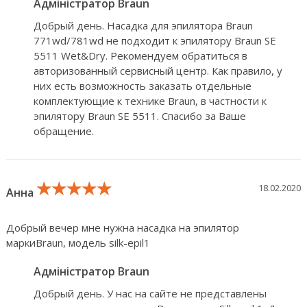
Адміністратор Braun
Добрый день. Насадка для эпилятора Braun
771wd/781wd не подходит к эпилятору Braun SE
5511 Wet&Dry. Рекомендуем обратиться в
авторизованный сервисный центр. Как правило, у
них есть возможность заказать отдельные
комплектующие к технике Braun, в частности к
эпилятору Braun SE 5511. Спасибо за Ваше
обращение.
★★★★★
★★★★★
★★★★★
18.02.2020
Анна
Добрый вечер мне нужна насадка на эпилятор
маркиBraun, модель silk-epil1
Адміністратор Braun
Добрый день. У нас на сайте не представлены