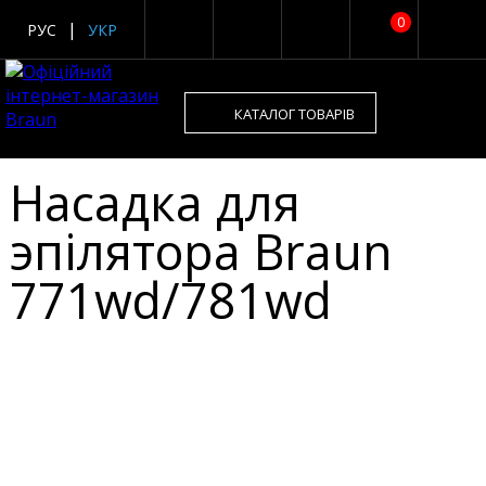
0
РУС
УКР
КАТАЛОГ ТОВАРІВ
Насадка для
эпілятора Braun
771wd/781wd