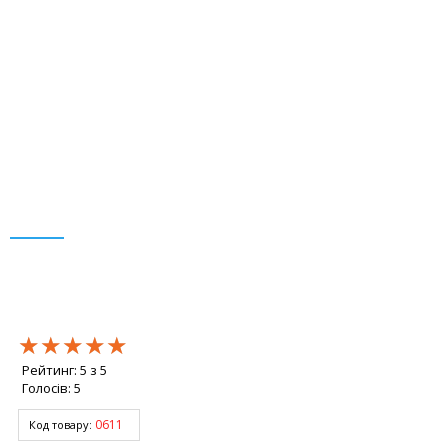
★★★★★
★★★★★
★★★★★
Рейтинг:
5
з
5
Голосів:
5
0611
Код товару: