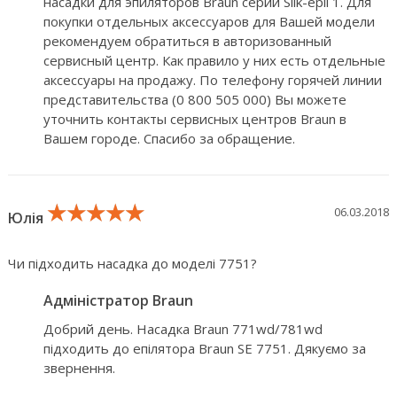
насадки для эпиляторов Braun серии Silk-epil 1. Для
покупки отдельных аксессуаров для Вашей модели
рекомендуем обратиться в авторизованный
сервисный центр. Как правило у них есть отдельные
аксессуары на продажу. По телефону горячей линии
представительства (0 800 505 000) Вы можете
уточнить контакты сервисных центров Braun в
Вашем городе. Спасибо за обращение.
★★★★★
★★★★★
★★★★★
06.03.2018
Юлія
Чи підходить насадка до моделі 7751?
Адміністратор Braun
Добрий день. Насадка Braun 771wd/781wd
підходить до епілятора Braun SE 7751. Дякуємо за
звернення.