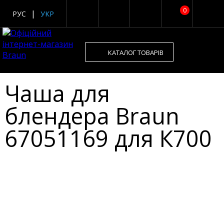
0
РУС
УКР
КАТАЛОГ ТОВАРІВ
Чаша для
блендера Braun
67051169 для К700