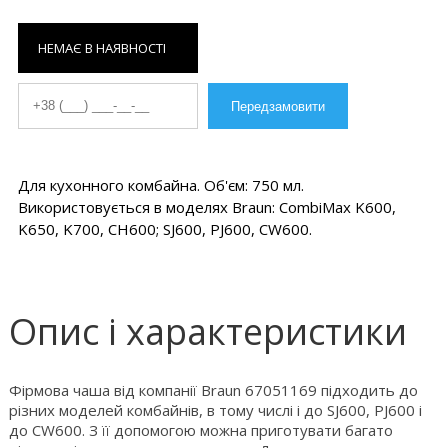
НЕМАЄ В НАЯВНОСТІ
Для кухонного комбайна. Об'єм: 750 мл.
Використовується в моделях Braun: CombiMax K600,
K650, K700, CH600; SJ600, PJ600, CW600.
Опис і характеристики
Фірмова чаша від компанії Braun 67051169 підходить до
різних моделей комбайнів, в тому числі і до SJ600, PJ600 і
до CW600. З її допомогою можна приготувати багато