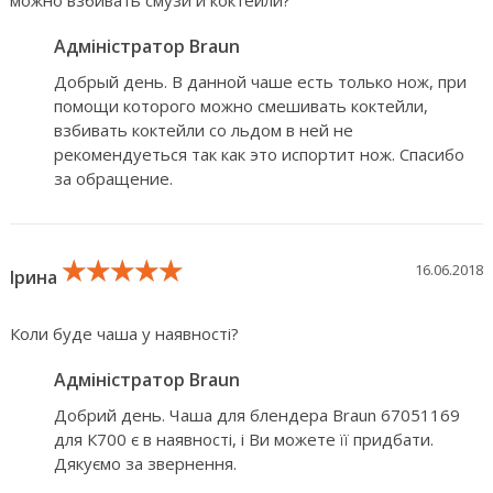
можно взбивать смузи и коктейли?
Адміністратор Braun
Добрый день. В данной чаше есть только нож, при
помощи которого можно смешивать коктейли,
взбивать коктейли со льдом в ней не
рекомендуеться так как это испортит нож. Спасибо
за обращение.
★★★★★
★★★★★
★★★★★
16.06.2018
Ірина
Коли буде чаша у наявності?
Адміністратор Braun
Добрий день. Чаша для блендера Braun 67051169
для К700 є в наявності, і Ви можете її придбати.
Дякуємо за звернення.