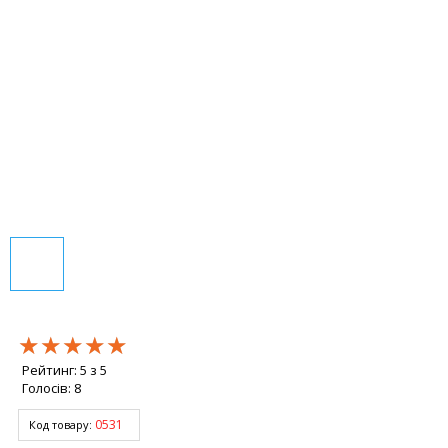
★★★★★
★★★★★
★★★★★
Рейтинг:
5
з
5
Голосів:
8
0531
Код товару: