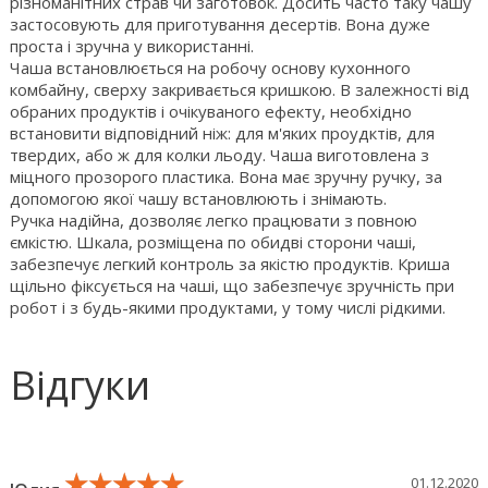
різноманітних страв чи заготовок. Досить часто таку чашу
застосовують для приготування десертів. Вона дуже
проста і зручна у використанні.
Чаша встановлюється на робочу основу кухонного
комбайну, сверху закривається кришкою. В залежності від
обраних продуктів і очікуваного ефекту, необхідно
встановити відповідний ніж: для м'яких проудктів, для
твердих, або ж для колки льоду. Чаша виготовлена з
міцного прозорого пластика. Вона має зручну ручку, за
допомогою якої чашу встановлюють і знімають.
Ручка надійна, дозволяє легко працювати з повною
ємкістю. Шкала, розміщена по обидві сторони чаші,
забезпечує легкий контроль за якістю продуктів. Криша
щільно фіксується на чаші, що забезпечує зручність при
робот і з будь-якими продуктами, у тому числі рідкими.
Відгуки
★★★★★
★★★★★
★★★★★
01.12.2020