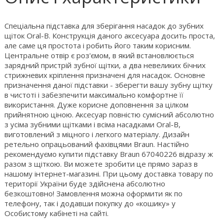
Спеціальна підставка для зберігання насадок до зубних
щіток Oral-B. Конструкція даного аксесуара досить проста,
але саме ця простота і робить його таким корисним.
Центральне отвір є роз'ємом, в який встановлюється
зарядний пристрій зубної щітки, а два невеликих бічних
стрижневих кріплення призначені для насадок. Основне
призначення даної підставки - зберегти вашу зубну щітку
в чистоті і забезпечити максимально комфортне її
використання. Дуже корисне доповнення за цілком
прийнятною ціною. Аксесуар повністю сумісний абсолютно
з усіма зубними щітками і всіма насадками Oral-B,
виготовлений з міцного і легкого матеріалу. Дизайн
ретельно опрацьований фахівцями Braun. Настійно
рекомендуємо купити підставку Braun 67040226 відразу ж
разом з щіткою. Ви можете зробити це прямо зараз в
нашому інтернет-магазині. При цьому доставка товару по
території України буде здійснена абсолютно
безкоштовно! Замовлення можна оформити як по
телефону, так і додавши покупку до «кошику» у
Особистому кабінеті на сайті.