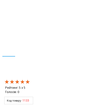
★★★★★
★★★★★
★★★★★
Рейтинг:
5
з
5
Голосів:
0
1133
Код товару: