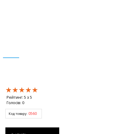
★★★★★
★★★★★
★★★★★
Рейтинг:
5
з
5
Голосів:
0
0560
Код товару: