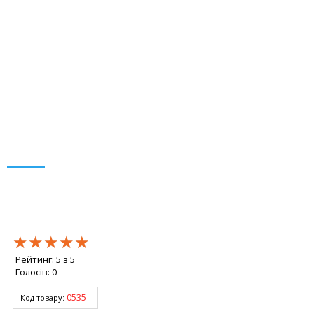
★★★★★
★★★★★
★★★★★
Рейтинг:
5
з
5
Голосів:
0
0535
Код товару: