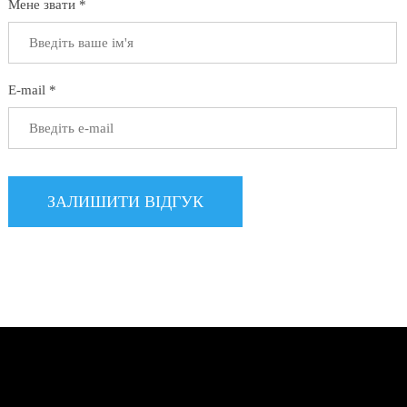
Мене звати *
E-mail *