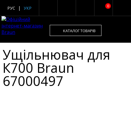
0
РУС
УКР
КАТАЛОГ ТОВАРІВ
Ущільнювач для
К700 Braun
67000497