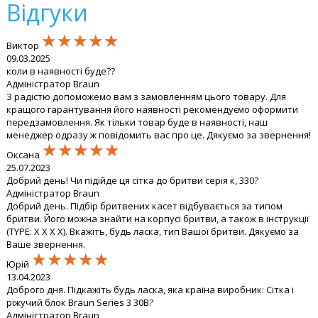
Відгуки
★★★★★
★★★★★
★★★★★
Виктор
09.03.2025
коли в наявності буде??
Адміністратор Braun
З радістю допоможемо вам з замовленням цього товару. Для
кращого гарантування його наявності рекомендуємо оформити
передзамовлення. Як тільки товар буде в наявності, наш
менеджер одразу ж повідомить вас про це. Дякуємо за звернення!
★★★★★
★★★★★
★★★★★
Оксана
25.07.2023
Добрий день! Чи підійде ця сітка до бритви серія к, 330?
Адміністратор Braun
Добрий день. Підбір бритвених касет відбувається за типом
бритви. Його можна знайти на корпусі бритви, а також в інструкції
(TYPE: X X X X). Вкажіть, будь ласка, тип Вашої бритви. Дякуємо за
Ваше звернення.
★★★★★
★★★★★
★★★★★
Юрій
13.04.2023
Доброго дня. Підкажіть будь ласка, яка країна виробник: Сітка і
ріжучий блок Braun Series 3 30B?
Адміністратор Braun