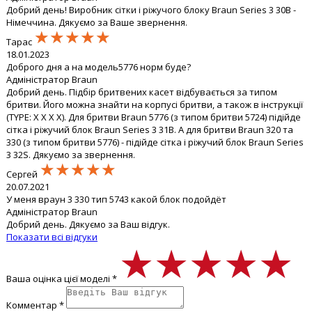
Добрий день! Виробник сітки і ріжучого блоку Braun Series 3 30B -
Німеччина. Дякуємо за Ваше звернення.
★★★★★
★★★★★
★★★★★
Тарас
18.01.2023
Доброго дня а на модель5776 норм буде?
Адміністратор Braun
Добрий день. Підбір бритвених касет відбувається за типом
бритви. Його можна знайти на корпусі бритви, а також в інструкції
(TYPE: X X X X). Для бритви Braun 5776 (з типом бритви 5724) підійде
сітка і ріжучий блок Braun Series 3 31B. А для бритви Braun 320 та
330 (з типом бритви 5776) - підійде сітка і ріжучий блок Braun Series
3 32S. Дякуємо за звернення.
★★★★★
★★★★★
★★★★★
Сергей
20.07.2021
У меня враун 3 330 тип 5743 какой блок подойдёт
Адміністратор Braun
Добрий день. Дякуємо за Ваш відгук.
Показати всі відгуки
★★★★★
★★★★★
★★★★★
Ваша оцінка цієї моделі *
Комментар *