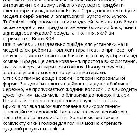
витрачаючи при цьому зайвого часу, варто придбати
електробритву від компанії Браун. Серед них можуть бути
моделі з серій Series 3, SmartControl, SyncroPro, Syncro,
TriControl, найрізноманітніших моделей. Але для цих бритв
може знадобитися придбати змінний бриючий блок, який і
відповідає за чудовий результат гоління, який ви
отримаєте з Braun 30B.
Braun Series 3 30B ідеально підійде для установки на ці
моделі електробритв. Комплект гарантовано принесе той
результат, якого чекають побачити ті, хто купує бритви від
компанії Браун. Це легке ковзання, простота використання,
гладка поверхня шкіри після гоління. Цьому сприяють
застосовувані технології та сучасні матеріали.
Сітка бритви має дещо незвичні отвори неправильної
форми. Завдяки їм волосся підіймається дуже дбайливо і
бережно, не пропускається жодний волосок. Зріз виходить
дуже точним, максимально близьким до поверхні шкіри.
Це дає дійсно неперевершений результат гоління.
Бриюча голівка також виготовлена з використанням
інноваційних технологій. Ідеальна заточка, легкий зріз,
повна безпека використання. За допомогою такого
комплекту сітки і голівки для гоління можна отримати
чудовий результат гоління.