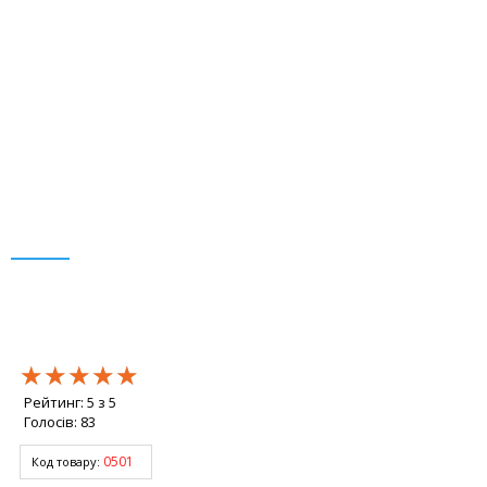
★★★★★
★★★★★
★★★★★
Рейтинг:
5
з
5
Голосів:
83
0501
Код товару: