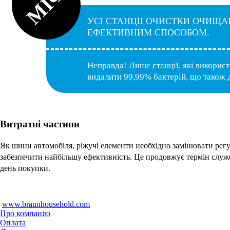
МІФ
УСІ СТАНЦІІ ОЧИСТКИ ОЧИЩА
ЕФЕКТИВНИМ СПОСОБОМ.
Неправда! Лише станції, які викорис
видалити 99,99% бактерій, що також
Витратні частини
Як шини автомобіля, ріжучі елементи необхідно замінювати регу
забезпечити найбільшу ефективність. Це продовжує термін служб
день покупки.
www.braunhousehold.com
Про компанію
Оплата