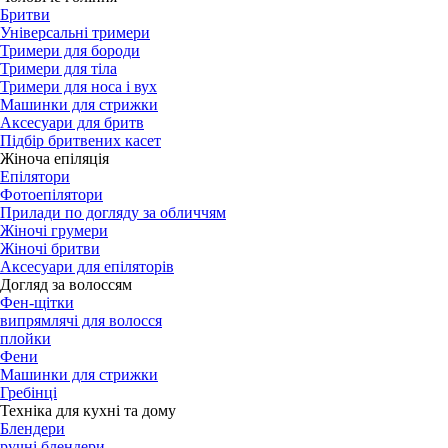
Бритви
Універсальні тримери
Тримери для бороди
Тримери для тіла
Тримери для носа і вух
Машинки для стрижки
Аксесуари для бритв
Підбір бритвених касет
Жіноча епіляція
Епілятори
Фотоепілятори
Прилади по догляду за обличчям
Жіночі грумери
Жіночі бритви
Аксесуари для епіляторів
Догляд за волоссям
Фен-щітки
випрямлячі для волосся
плойки
Фени
Машинки для стрижки
Гребінці
Техніка для кухні та дому
Блендери
ручні блендери