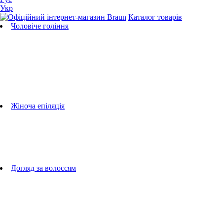
Укр
Каталог товарів
Чоловіче гоління
Бритви
Універсальні тримери
Тримери для бороди
Тримери для тіла
Тримери для носа і вух
Машинки для стрижки
Аксесуари для бритв
Підбір бритвених касет
Жіноча епіляція
Епілятори
Фотоепілятори
Прилади по догляду за обличчям
Жіночі грумери
Жіночі бритви
Аксесуари для епіляторів
Догляд за волоссям
Фен-щітки
випрямлячі для волосся
плойки
Фени
Машинки для стрижки