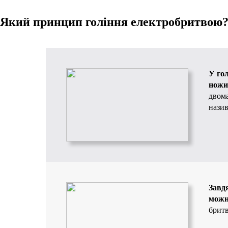
Який принцип гоління електробритвою
У го
ножи
двома
назив
Завд
можн
бритв