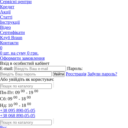
Сервісні центри
Кредит
Акції
Статті
Iнструкції
Відео
Сертифікати
Клуб Braun
Контакти
0
0 шт. на суму 0 грн.
Оформити замовлення
Вхід в особистий кабінет
E-mail:
Пароль:
Реєстрація
Забули пароль?
Або увійдіть як користувач:
00
00
Пн-Пт:
09
- 19
00
00
Сб:
09
- 18
00
00
Нд:
10
- 18
+38 095 890-05-05
+38 068 890-05-05
Рус