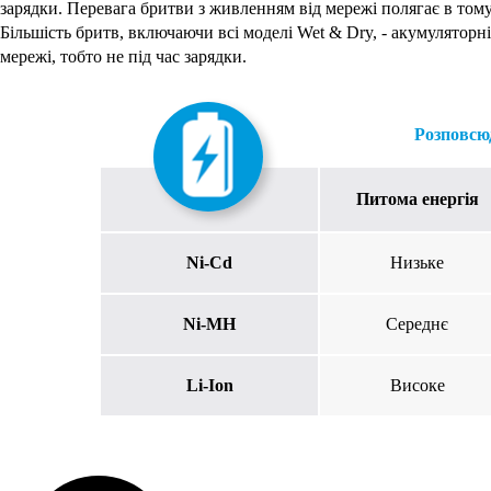
зарядки. Перевага бритви з живленням від мережі полягає в том
Більшість бритв, включаючи всі моделі Wet & Dry, - акумуляторн
мережі, тобто не під час зарядки.
Розповсю
Питома енергія
Ni-Cd
Низьке
Ni-MH
Середнє
Li-Ion
Високе