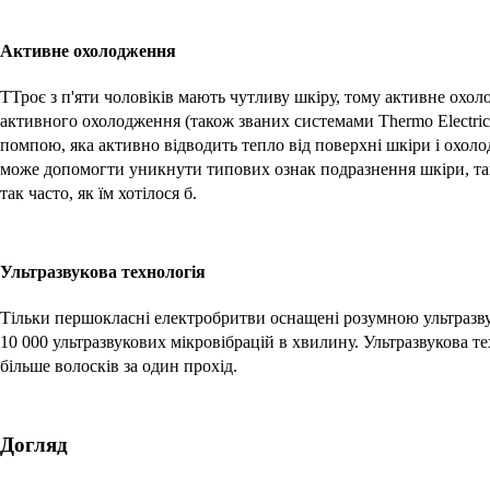
Активне охолодження
ТТроє з п'яти чоловіків мають чутливу шкіру, тому активне ох
активного охолодження (також званих системами Thermo Electric
помпою, яка активно відводить тепло від поверхні шкіри і охолод
може допомогти уникнути типових ознак подразнення шкіри, так
так часто, як їм хотілося б.
Ультразвукова технологія
Тільки першокласні електробритви оснащені розумною ультразвук
10 000 ультразвукових мікровібрацій в хвилину. Ультразвукова те
більше волосків за один прохід.
Догляд