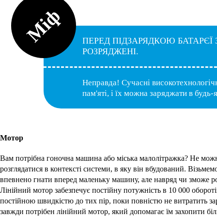
Міф
ПЕРЕД ПІДЗАРЯДКОЮ БАТАРЄЇ
РОЗРЯДЖЕНІ.
Неправда! Сучасні високотехнологічн
пам'яті, і їх можна заряджати в будь-
Мотор
Вам потрібна гоночна машина або міська малолітражка? Не мож
розглядатися в контексті системи, в яку він вбудований. Візьме
впевнено гнати вперед маленьку машину, але навряд чи зможе ро
Лінійний мотор забезпечує постійну потужність в 10 000 оборотів
постійною швидкістю до тих пір, поки повністю не витратить за
завжди потрібен лінійний мотор, який допомагає їм захопити біл