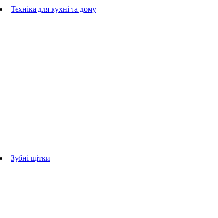
Гребінці
Техніка для кухні та дому
Блендери
ручні блендери
стаціонарні блендери
Кухонні комбайни
Мультипечі
Електрогрилі
Чайники
Соковижималки
Прасувальні системи
праски
Відпарювачі
Міксери
Тостери
Кавоварки
Кавомолки
аксесуари для кухонної техніки
Зубні щітки
Дорослі зубні щітки
Дитячі зубні щітки
Іригатори