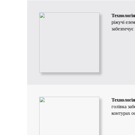
Технологі
ріжучі еле
забезпечує
Технологі
голівка за
контурах ос