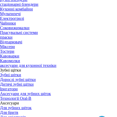
стаціонарні блендери
Кухонні комбайни
Мультипечі
Електрогрилі
Чайники
Соковижималки
Прасувальні системи
праски
Відпарювачі
Міксери
Тостери
Кавоварки
Кавомолки
аксесуари для кухонної техніки
Зубні щітки
Зубні щітки
Дорослі зубні щітки
Дитячі зубні щітки
Іригатори
Аксесуари для зубних щіток
Технології Oral-B
Aксесуари
Для зубних щіток
Для бритв