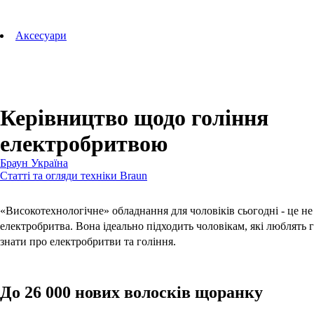
Аксесуари для зубних щіток
Технології Oral-B
Aксесуари
Для зубних щіток
Для бритв
Для епіляторів
Для кухонної техніки
Для прасок та прасувальних систем
Керівництво щодо гоління
електробритвою
Браун Україна
Статті та огляди техніки Braun
«Високотехнологічне» обладнання для чоловіків сьогодні - це не
електробритва. Вона ідеально підходить чоловікам, які люблять г
знати про електробритви та гоління.
До 26 000 нових волосків щоранку