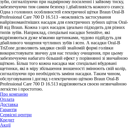
зуби, сигналізуючи при надмірному посиленні і зайвому тиску,
забезпечуючи тим самим безпеку і дбайливість кожного сеансу.
Одна з головних особливостей електричної щітки Braun Oral-B
Professional Care 700 D 16.513 –можливість застосування
найрізноманітніших насадок для електричних зубних щіток Oral-
B від Braun. Кожна з цих насадок ідеально підходить для різних
типів зубів. Наприклад, спеціальні насадки Sensitive, які
відрізняються дуже м'якими щетинками, чудово підійдуть для
дбайливого чищення чутливих зубів і ясен. А насадки Oral-B
TriZone дозволяють завдяки своїй знайомій формі голівки
використовувати звичну для нас техніку очищення, при цьому
забезпечуючи набагато більший ефект у порівнянні зі звичайною
щіткою. Більш того кожна насадка має спеціальні вбудовані
щетинки, які в міру збільшення зношеності змінюють свій колір,
сигналізуючи про необхідність заміни насадки. Таким чином,
обслуговування і догляд з електричною щіткою Braun Oral-B
Professional Care 700 D 16.513 відрізняються своєю незвичайною
легкістю і простотою.
Про компанію
Оплата
Доставка
Гарантія
Сервісні центри
Кредит
Акції