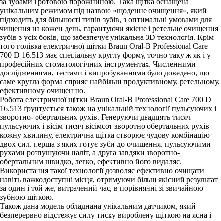
за зубами і ротовою порожниною. Така щітка оснащена
унікальним режимом під назвою «щоденне очищення», який
підходить для більшості типів зубів, з оптимальні умовами для
чищення на кожен день, гарантуючи якісне і ретельне очищення
зубів з усіх боків, що забезпечує унікальна 3D технологія. Крім
того голівка електричної щітки Braun Oral-B Professional Care
700 D 16.513 має спеціальну круглу форму, точно таку ж як і у
професійних стоматологічних інструментах. Численними
дослідженнями, тестами і випробуваннями було доведено, що
саме кругла форма сприяє найбільш продуктивному, ретельному,
ефективному очищенню.
Робота електричної щітки Braun Oral-B Professional Care 700 D
16.513 ґрунтується також на унікальній технології пульсуючих і
зворотно- обертальних рухів. Генеруючи двадцять тисяч
пульсуючих і вісім тисяч вісімсот зворотно обертальних рухів
кожну хвилину, електрична щітка створює чудову комбінацію
двох сил, перша з яких готує зуби до очищення, пульсуючими
рухами розпушуючи наліт, а друга завдяки зворотно-
обертальним швидко, легко, ефективно його видаляє.
Використання такої технології дозволяє ефективно очищати
навіть важкодоступні місця, отримуючи більш якісний результат
за один і той же, витрачений час, в порівнянні зі звичайною
зубною щіткою.
Також дана модель обладнана унікальним датчиком, який
безперервно відстежує силу тиску вироблену щіткою на ясна і