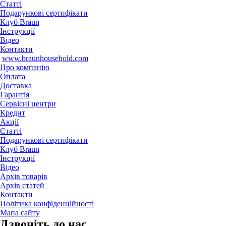
Статті
Подарункові сертифікати
Клуб Braun
Iнструкції
Відео
Контакти
www.braunhousehold.com
Про компанію
Оплата
Доставка
Гарантія
Сервісні центри
Кредит
Акції
Статті
Подарункові сертифікати
Клуб Braun
Iнструкції
Відео
Архів товарів
Архів статей
Контакти
Політика конфіденційності
Мапа сайту
Дзвонiть до нас