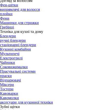
Догляд за волоссям
Фен-щітки
випрямлячі для волосся
плойки
Фени
Машинки для стрижки
Гребінці
Техніка для кухні та дому
Блендери
ручні блендери
стаціонарні блендери
Кухонні комбайни
Мультипечі
Електрогрилі
Чайники
Соковижималки
Прасувальні системи
праски
Відпарювачі
Міксери
Тостери
Кавоварки
Кавомолки
аксесуари для кухонної техніки
Зубні щітки