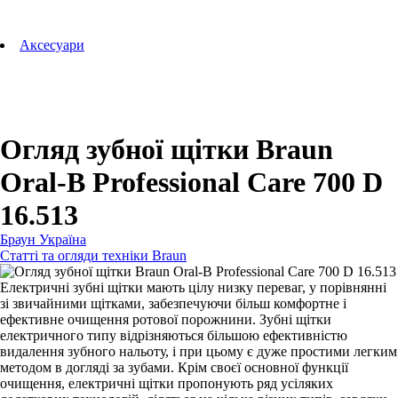
Аксесуари для зубних щіток
Технології Oral-B
Aксесуари
Для зубних щіток
Для бритв
Для епіляторів
Для кухонної техніки
Для прасок та прасувальних систем
Огляд зубної щітки Braun
Oral-B Professional Care 700 D
16.513
Браун Україна
Статті та огляди техніки Braun
Електричні зубні щітки мають цілу низку переваг, у порівнянні
зі звичайними щітками, забезпечуючи більш комфортне і
ефективне очищення ротової порожнини. Зубні щітки
електричного типу відрізняються більшою ефективністю
видалення зубного нальоту, і при цьому є дуже простими легким
методом в догляді за зубами. Крім своєї основної функції
очищення, електричні щітки пропонують ряд усіляких