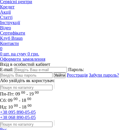
Сервісні центри
Кредит
Акції
Статті
Iнструкції
Відео
Сертифікати
Клуб Braun
Контакти
0
0 шт. на суму 0 грн.
Оформити замовлення
Вхід в особистий кабінет
E-mail:
Пароль:
Реєстрація
Забули пароль?
Або увійдіть як користувач:
00
00
Пн-Пт:
09
- 19
00
00
Сб:
09
- 18
00
00
Нд:
10
- 18
+38 095 890-05-05
+38 068 890-05-05
Рус