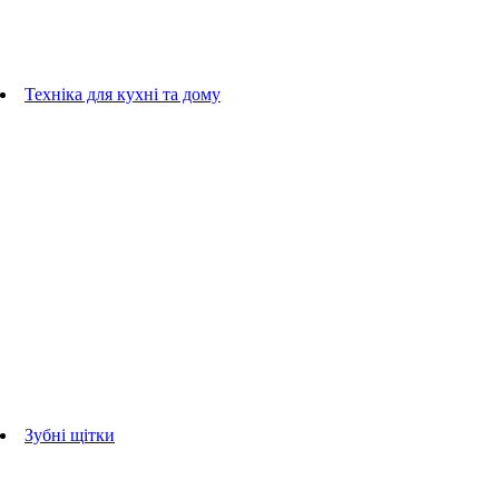
плойки
Фени
Машинки для стрижки
Гребінці
Техніка для кухні та дому
Блендери
ручні блендери
стаціонарні блендери
Кухонні комбайни
Мультипечі
Електрогрилі
Чайники
Соковижималки
Прасувальні системи
праски
Відпарювачі
Міксери
Тостери
Кавоварки
Кавомолки
аксесуари для кухонної техніки
Зубні щітки
Дорослі зубні щітки
Дитячі зубні щітки
Іригатори