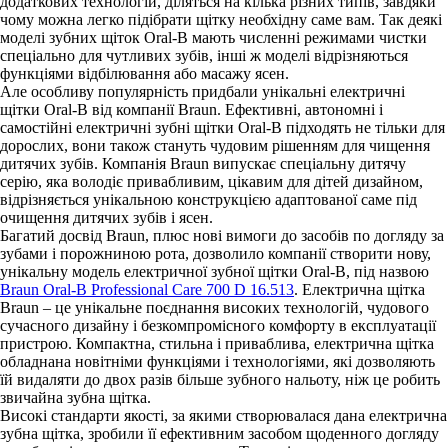
додаткових технологій, діляться на кілька різних типів, завдяки
чому можна легко підібрати щітку необхідну саме вам. Так деякі
моделі зубних щіток Oral-B мають численні режимами чистки
спеціально для чутливих зубів, інші ж моделі відрізняються
функціями відбілювання або масажу ясен.
Але особливу популярність придбали унікальні електричні
щітки Oral-B від компанії Braun. Ефективні, автономні і
самостійні електричні зубні щітки Oral-B підходять не тільки для
дорослих, вони також стануть чудовим рішенням для чищення
дитячих зубів. Компанія Braun випускає спеціальну дитячу
серію, яка володіє привабливим, цікавим для дітей дизайном,
відрізняється унікальною конструкцією адаптованої саме під
очищення дитячих зубів і ясен.
Багатий досвід Braun, плюс нові вимоги до засобів по догляду за
зубами і порожниною рота, дозволило компанії створити нову,
унікальну модель електричної зубної щітки Oral-B, під назвою
Braun Oral-B Professional Care 700 D 16.513
. Електрична щітка
Braun – це унікальне поєднання високих технологій, чудового
сучасного дизайну і безкомпромісного комфорту в експлуатації
пристрою. Компактна, стильна і приваблива, електрична щітка
обладнана новітніми функціями і технологіями, які дозволяють
їй видаляти до двох разів більше зубного нальоту, ніж це робить
звичайна зубна щітка.
Високі стандарти якості, за якими створювалася дана електрична
зубна щітка, зробили її ефективним засобом щоденного догляду