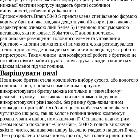
нижньої частини корпусу надають бритві особливої
вишуканості, роблячи її унікальною.
Ергономічність Braun 5040 S представлена ​​спеціальною формою
корпусу бритви, яка завдяки дещо звуженій формі (що також є
характерною ознакою лінії Series 5) і чудовою прогумованою
вставкою, яка не ковзає. Крім того, її доповнює також
раціональне розміщення головного елемента управління
бритвою – кнопки ввімкнення і вимкнення, яка розташувалася
точно під місцем, де знаходиться великий палець під час роботи
з пристроєм. Таким чином, для комфортної роботи з бритвою не
потрібно ніяких зайвих рухів – друга рука завжди залишиться
цілком вільної під час гоління.
Вирішувати вам!
Новинкою бритви стала можливість вибору сухого, або вологого
гоління. Тепер, з новим герметичним корпусом,
використовувати бритву можна не тільки в «звичайному»
режимі – сухому – але також голитися прямо під душем,
використовуючи різні засоби, без ризику будь-яким чином
пошкодити пристрій. Особливо це сподобається чоловікам з
чутливою шкірою, так як вологе гоління значно компенсує
роздратування шкіри, пом'якшуючи її. Оснащена надгострим
лезом нового покоління «CrossHair», 5040 S голить виключно
якісно, чисто, залишаючи шкіру ідеально гладкою на довгий час.
Лезо розроблено таким чином, щоб під час гоління рівноцінно