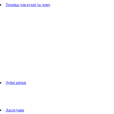
Гребінці
Техніка для кухні та дому
Блендери
ручні блендери
стаціонарні блендери
Кухонні комбайни
Мультипечі
Електрогрилі
Чайники
Соковижималки
Прасувальні системи
праски
Відпарювачі
Міксери
Тостери
Кавоварки
Кавомолки
аксесуари для кухонної техніки
Зубні щітки
Дорослі зубні щітки
Дитячі зубні щітки
Іригатори
Аксесуари для зубних щіток
Технології Oral-B
Aксесуари