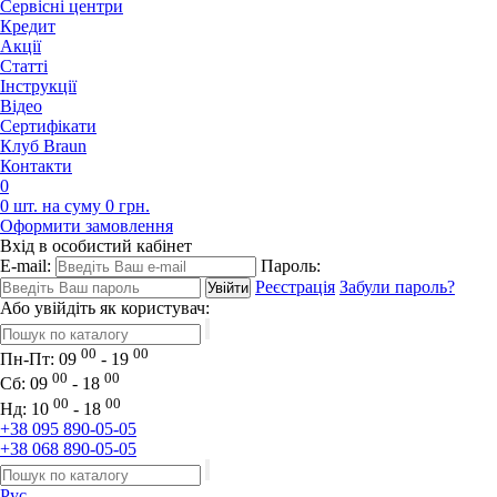
Сервісні центри
Кредит
Акції
Статті
Iнструкції
Відео
Сертифікати
Клуб Braun
Контакти
0
0 шт. на суму 0 грн.
Оформити замовлення
Вхід в особистий кабінет
E-mail:
Пароль:
Реєстрація
Забули пароль?
Або увійдіть як користувач:
00
00
Пн-Пт:
09
- 19
00
00
Сб:
09
- 18
00
00
Нд:
10
- 18
+38 095 890-05-05
+38 068 890-05-05
Рус