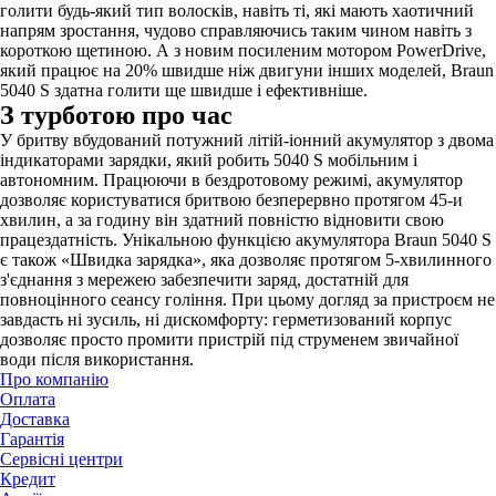
голити будь-який тип волосків, навіть ті, які мають хаотичний
напрям зростання, чудово справляючись таким чином навіть з
короткою щетиною. А з новим посиленим мотором PowerDrive,
який працює на 20% швидше ніж двигуни інших моделей, Braun
5040 S здатна голити ще швидше і ефективніше.
З турботою про час
У бритву вбудований потужний літій-іонний акумулятор з двома
індикаторами зарядки, який робить 5040 S мобільним і
автономним. Працюючи в бездротовому режимі, акумулятор
дозволяє користуватися бритвою безперервно протягом 45-и
хвилин, а за годину він здатний повністю відновити свою
працездатність. Унікальною функцією акумулятора Braun 5040 S
є також «Швидка зарядка», яка дозволяє протягом 5-хвилинного
з'єднання з мережею забезпечити заряд, достатній для
повноцінного сеансу гоління. При цьому догляд за пристроєм не
завдасть ні зусиль, ні дискомфорту: герметизований корпус
дозволяє просто промити пристрій під струменем звичайної
води після використання.
Про компанію
Оплата
Доставка
Гарантія
Сервісні центри
Кредит