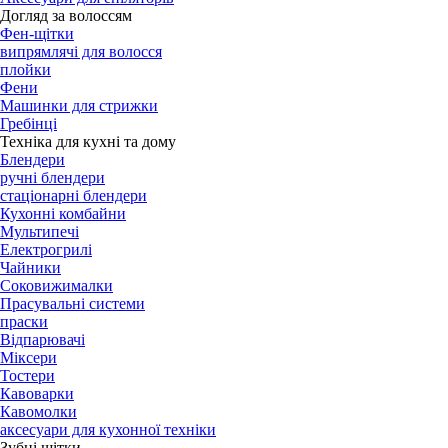
Догляд за волоссям
Фен-щітки
випрямлячі для волосся
плойки
Фени
Машинки для стрижки
Гребінці
Техніка для кухні та дому
Блендери
ручні блендери
стаціонарні блендери
Кухонні комбайни
Мультипечі
Електрогрилі
Чайники
Соковижималки
Прасувальні системи
праски
Відпарювачі
Міксери
Тостери
Кавоварки
Кавомолки
аксесуари для кухонної техніки
Зубні щітки