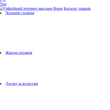
Укр
Каталог товарів
Чоловіче гоління
Бритви
Універсальні тримери
Тримери для бороди
Тримери для тіла
Тримери для носа і вух
Машинки для стрижки
Аксесуари для бритв
Підбір бритвених касет
Жіноча епіляція
Епілятори
Фотоепілятори
Прилади по догляду за обличчям
Жіночі грумери
Жіночі бритви
Аксесуари для епіляторів
Догляд за волоссям
Фен-щітки
випрямлячі для волосся
плойки
Фени
Машинки для стрижки