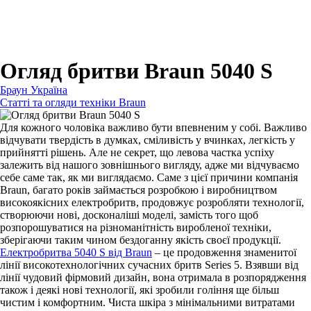
Для зубних щіток
Для бритв
Для епіляторів
Для кухонної техніки
Для прасок та прасувальних систем
Огляд бритви Braun 5040 S
Браун Україна
Статті та огляди техніки Braun
Для кожного чоловіка важливо бути впевненим у собі. Важливо
відчувати твердість в думках, сміливість у вчинках, легкість у
прийнятті рішень. Але не секрет, що левова частка успіху
залежить від нашого зовнішнього вигляду, адже ми відчуваємо
себе саме так, як ми виглядаємо. Саме з цієї причини компанія
Braun, багато років займається розробкою і виробництвом
високоякісних електробритв, продовжує розробляти технології,
створюючи нові, досконаліші моделі, замість того щоб
розпорошуватися на різноманітність виробленої техніки,
зберігаючи таким чином бездоганну якість своєї продукції.
Електробритва 5040 S від Braun
– це продовження знаменитої
лінії високотехнологічних сучасних бритв Series 5. Взявши від
лінії чудовий фірмовий дизайн, вона отримала в розпорядження
також і деякі нові технології, які зробили гоління ще більш
чистим і комфортним. Чиста шкіра з мінімальними витратами