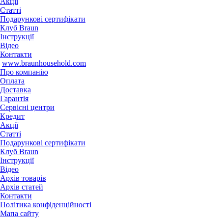
Акції
Статті
Подарункові сертифікати
Клуб Braun
Iнструкції
Відео
Контакти
www.braunhousehold.com
Про компанію
Оплата
Доставка
Гарантія
Сервісні центри
Кредит
Акції
Статті
Подарункові сертифікати
Клуб Braun
Iнструкції
Відео
Архів товарів
Архів статей
Контакти
Політика конфіденційності
Мапа сайту