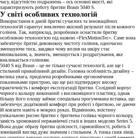
часу, відсутністю подразнень – ось основні якості, які
характеризують роботу бритви Braun 5040 S.
У світі особливих технологій
Використання в даній бритві сучасних та інноваційних
технологій гарантує виключно якісний результат після кожного
гоління. Так, наприклад, розробники оснастили бритву
особливою технологією під назвою «FlexMotionTec». Саме вона
забезпечує бритві дивовижну чистоту гоління, одночасно
зменшуючи тиск, завдяки чому вплив на шкіру стає
мінімальним, а, значить, зменшується і роздратування, яке
викликається голінням.
5040 S від Braun – це не тільки сучасні технології, але ще і
стильний привабливий дизайн. Головна особливість дизайну –
велика увага, приділена розробниками ергономічним
показниками пристрою, що ще раз підтверджує високу
практичність і комфорт експлуатації бритви. Солідний корпус
чорного кольору виконаний з високоміцного пластику, однак
більшу його площу займає спеціальна прогумована вставка, що
забезпечує додатковий комфорт при роботі з бритвою, не даючи
їй ковзати навіть в мокрих руках. Відмінною, воістину
унікальною рисою бритви є бритвена голівка чорного кольору,
замість хромованої нержавіючої сталі в інших моделях Series 5.
Вона додає образу бритви цілісності, гармонійності, робить її
зовнішній вигляд дуже значним і стильним. А тонка синя лінія,
що оперізує верхню частину корпусу пристрою і синій елемент