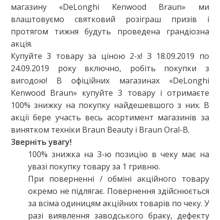
магазину «DeLonghi Kenwood Braun» ми
влаштовуємо святковий розіграш призів і
протягом тижня будуть проведена грандіозна
акція.
Купуйте 3 товару за ціною 2-х! З 18.09.2019 по
24.09.2019 року включно, робіть покупки з
вигодою! В офіційних магазинах «DeLonghi
Kenwood Braun» купуйте 3 товару і отримаєте
100% знижку на покупку найдешевшого з них. В
акції бере участь весь асортимент магазинів за
винятком техніки Braun Beauty і Braun Oral-B.
Зверніть увагу!
100% знижка на 3-ю позицію в чеку має на
увазі покупку товару за 1 гривню.
При поверненні / обміні акційного товару
окремо не підлягає. Повернення здійснюється
за всіма одиницям акційних товарів по чеку. У
разі виявлення заводського браку, дефекту