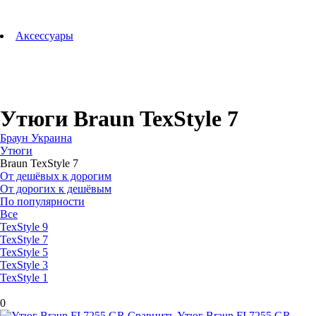
Аксессуары для зубных щеток
Технологии Oral-B
Аксессуары
Для зубных щеток
Для бритв
Для эпиляторов
Для кухонной техники
Для утюгов и гладильных систем
Утюги Braun TexStyle 7
Браун Украина
Утюги
Braun TexStyle 7
От дешёвых к дорогим
От дорогих к дешёвым
По популярности
Все
TexStyle 9
TexStyle 7
TexStyle 5
TexStyle 3
TexStyle 1
0
Сравнить
Утюг Braun FI 7255 GR