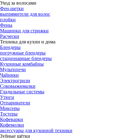
Уход за волосами
Фен-щетки
выпрямители для волос
плойки
Фены
Машинки для стрижки
Расчески
Техника для кухни и дома
Блендеры
погружные блендеры
стационарные блендеры
Кухонные комбайны
Мультипечи
Чайники
Электрогрили
Соковыжималки
Гладильные системы
Утюги
Отпариватели
Миксеры
Тостеры
Кофеварки
Кофемолки
аксессуары для кухонной техники
Зубные щётки