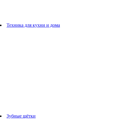
плойки
Фены
Машинки для стрижки
Расчески
Техника для кухни и дома
Блендеры
погружные блендеры
стационарные блендеры
Кухонные комбайны
Мультипечи
Чайники
Электрогрили
Соковыжималки
Гладильные системы
Утюги
Отпариватели
Миксеры
Тостеры
Кофеварки
Кофемолки
аксессуары для кухонной техники
Зубные щётки
Взрослые зубные щетки
Детские зубные щётки
Ирригаторы