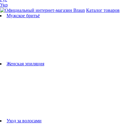
Укр
Каталог товаров
Мужское бритьё
Бритвы
Универсальные триммеры
Триммеры для бороды
Триммеры для тела
Триммеры для носа и ушей
Машинки для стрижки
Аксессуары для бритв
Подбор бритвенных кассет
Женская эпиляция
Эпиляторы
Фотоэпиляторы
Приборы по уходу за лицом
женские грумеры
Женские бритвы
Аксессуары для эпиляторов
Уход за волосами
Фен-щетки
выпрямители для волос