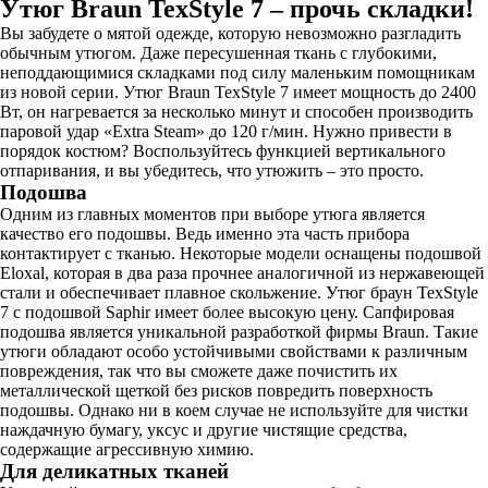
Утюг Braun TexStyle 7 – прочь складки!
Вы забудете о мятой одежде, которую невозможно разгладить
обычным утюгом. Даже пересушенная ткань с глубокими,
неподдающимися складками под силу маленьким помощникам
из новой серии. Утюг Braun TexStyle 7 имеет мощность до 2400
Вт, он нагревается за несколько минут и способен производить
паровой удар «Extra Steam» до 120 г/мин. Нужно привести в
порядок костюм? Воспользуйтесь функцией вертикального
отпаривания, и вы убедитесь, что утюжить – это просто.
Подошва
Одним из главных моментов при выборе утюга является
качество его подошвы. Ведь именно эта часть прибора
контактирует с тканью. Некоторые модели оснащены подошвой
Eloxal, которая в два раза прочнее аналогичной из нержавеющей
стали и обеспечивает плавное скольжение. Утюг браун TexStyle
7 с подошвой Saphir имеет более высокую цену. Сапфировая
подошва является уникальной разработкой фирмы Braun. Такие
утюги обладают особо устойчивыми свойствами к различным
повреждения, так что вы сможете даже почистить их
металлической щеткой без рисков повредить поверхность
подошвы. Однако ни в коем случае не используйте для чистки
наждачную бумагу, уксус и другие чистящие средства,
содержащие агрессивную химию.
Для деликатных тканей