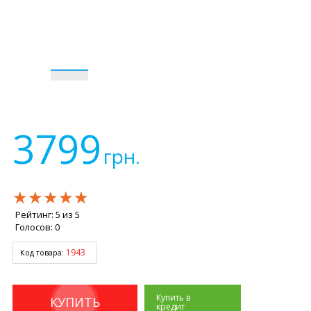
3799
грн.
★★★★★
★★★★★
★★★★★
Рейтинг:
5
из
5
Голосов:
0
1943
Код товара:
Купить в
КУПИТЬ
кредит