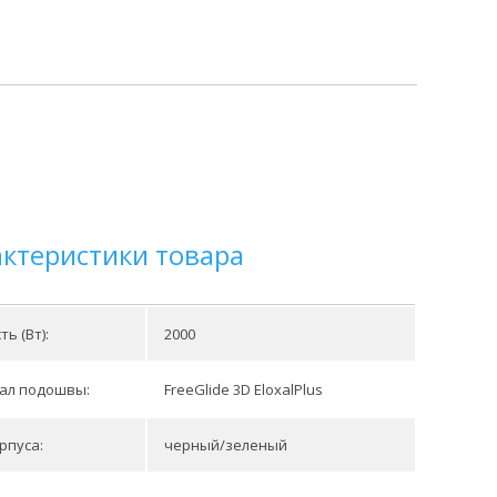
актеристики товара
ь (Вт):
2000
ал подошвы:
FreeGlide 3D EloxalPlus
рпуса:
черный/зеленый