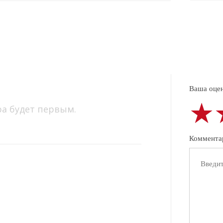
Ваша оцен
★
★
★
ра будет первым.
Коммента