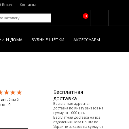
б Braun
Контакты
0
НИ И ДОМА
ЗУБНЫЕ ЩЁТКИ
АКСЕССУАРЫ
★★★★
★★★★
★★★★
Бесплатная
доставка
тинг:
5
из
5
Бесплатная адресная
осов:
0
доставка по Киеву заказов на
сумму от 1000 грн.
Бесплатная доставка на все
отделения Нова Пошта по
Украине заказов на сумму от