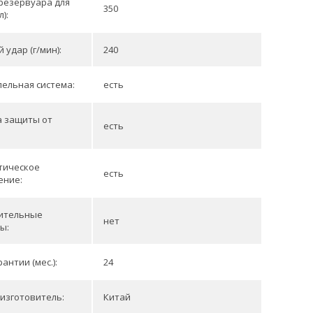
резервуара для
350
):
 удар (г/мин):
240
ельная система:
есть
а защиты от
есть
тическое
есть
ение:
ительные
нет
ы:
антии (мес.):
24
изготовитель:
Китай