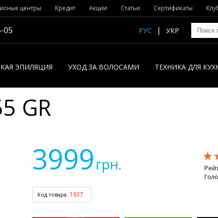
исные центры
Кредит
Акции
Статьи
Сертификаты
Клу
5-05
РУС
УКР
КАЯ ЭПИЛЯЦИЯ
УХОД ЗА ВОЛОСАМИ
ТЕХНИКА ДЛЯ КУХ
55 GR
3999
★
★
★
грн.
Рей
Гол
1937
Код товара: