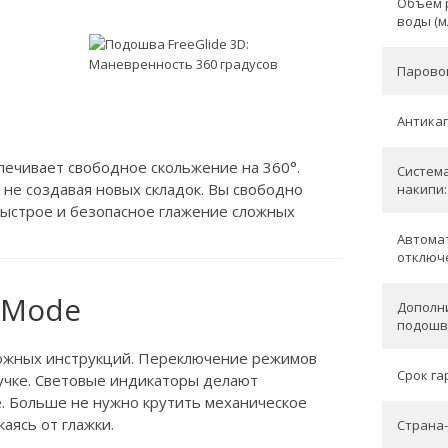
Объем 
воды (мл
Паровой
Антикап
печивает свободное скольжение на 360°.
Систем
 не создавая новых складок. Вы свободно
накипи:
быстрое и безопасное глажение сложных
Автома
отключ
iMode
Дополн
подошв
ложных инструкций. Переключение режимов
Срок гар
ручке. Световые индикаторы делают
е. Больше не нужно крутить механическое
аясь от глажки.
Страна-