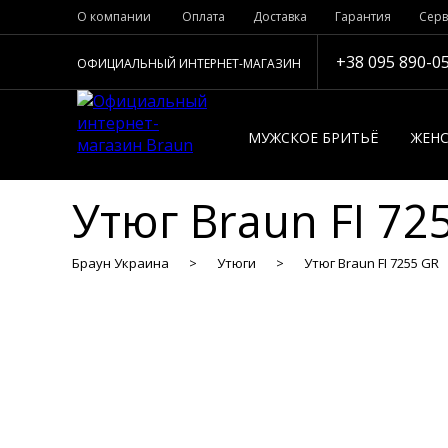
О компании
Оплата
Доставка
Гарантия
Серв
+38 095 890-0
ОФИЦИАЛЬНЫЙ ИНТЕРНЕТ-МАГАЗИН
МУЖСКОЕ БРИТЬЁ
ЖЕНС
Утюг Braun FI 72
Браун Украина
Утюги
Утюг Braun FI 7255 GR