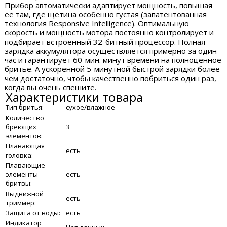
Прибор автоматически адаптирует мощность, повышая
ее там, где щетина особенно густая (запатентованная
технология Responsive Intelligence). Оптимальную
скорость и мощность мотора постоянно контролирует и
подбирает встроенный 32-битный процессор. Полная
зарядка аккумулятора осуществляется примерно за один
час и гарантирует 60-мин. минут времени на полноценное
бритье. А ускоренной 5-минутной быстрой зарядки более
чем достаточно, чтобы качественно побриться один раз,
когда вы очень спешите.
Характеристики товара
Тип бритья:
сухое/влажное
Количество
бреющих
3
элементов:
Плавающая
есть
головка:
Плавающие
элементы
есть
бритвы:
Выдвижной
есть
триммер:
Защита от воды:
есть
Индикатор