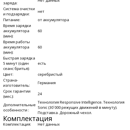
Нет данных
заряда:
Система очистки
нет
и подзарядки:
Питание:
от аккумулятора
Время зарядки
аккумулятора
60
(мин):
Время работы
аккумулятора
60
(мин):
Быстрая зарядка
5 минут (один
есть
сеанс бритья):
Цвет:
серебристый
Страна-
Германия
изготовитель:
Срок гарантии
24
(мес.):
Технология Responsive Intelligence. Технология
Дополнительные
Sonic (30`000 режущих движений в минуту).
особенности :
Подставка. Дорожный чехол.
Комплектация
Комплектация:
Нет данных