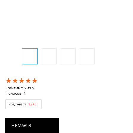
★★★★★
★★★★★
★★★★★
Рейтинг:
5
из
5
Голосов:
1
1273
Код товара:
НЕМАЄ В