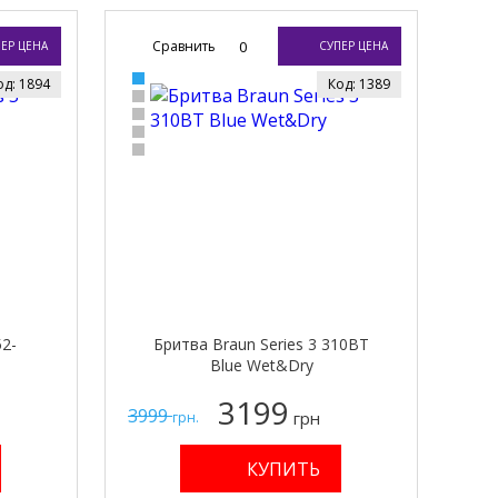
Сравнить
0
ЕР ЦЕНА
СУПЕР ЦЕНА
од: 1894
Код: 1389
52-
Бритва Braun Series 3 310BT
Blue Wet&Dry
3199
3999
грн
грн.