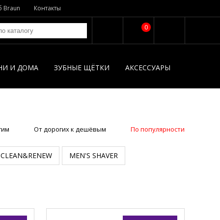
б Braun
Контакты
0
НИ И ДОМА
ЗУБНЫЕ ЩЁТКИ
АКСЕССУАРЫ
гим
От дорогих к дешёвым
По популярности
CLEAN&RENEW
MEN'S SHAVER