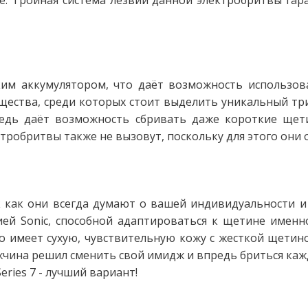
ье. Тройная система лезвий данной электробритвы гар
им аккумулятором, что даёт возможность использов
ества, среди которых стоит выделить уникальный три
редь даёт возможность сбривать даже короткие щети
робритвы также не вызовут, поскольку для этого они о
к как они всегда думают о вашей индивидуальности и 
ей Sonic, способной адаптироваться к щетине именно
о имеет сухую, чувствительную кожу с жесткой щетино
мужчина решил сменить свой имидж и впредь бриться ка
ries 7 - лучший вариант!