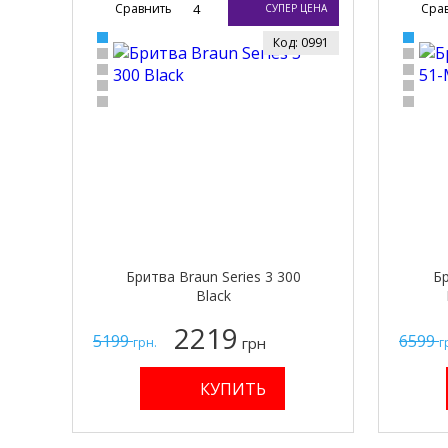
Сравнить
4
Сра
СУПЕР ЦЕНА
Код: 0991
Бритва Braun Series 3 300
Бр
Black
2219
5199
6599
грн
грн.
г