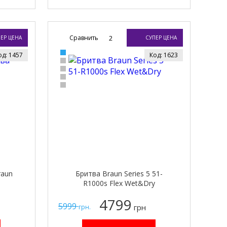
Сравнить
2
ЕР ЦЕНА
СУПЕР ЦЕНА
од: 1457
Код: 1623
raun
Бритва Braun Series 5 51-
R1000s Flex Wet&Dry
4799
5999
грн
грн.