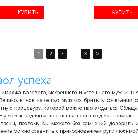
1
2
3
...
8
>
вол успеха
имиджа волевого, искреннего и успешного мужчины я
Великолепное качество мужских бритв в сочетании с
ятную процедуру, которой можно наслаждаться. Облада
чу любые задачи и свершения, ведь его день начинается
опасны, поэтому вы можете без сомнений доверить и
вение можно сравнить с прикосновением руки любимо