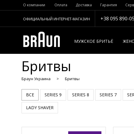
О компании
Оплата
Доставка
Гарантия
Серв
+38 095 890-0
ОФИЦИАЛЬНЫЙ ИНТЕРНЕТ-МАГАЗИН
МУЖСКОЕ БРИТЬЁ
ЖЕНС
Бритвы
Браун Украина
Бритвы
ВСЕ
SERIES 9
SERIES 8
SERIES 7
SER
LADY SHAVER