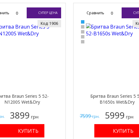
внить
0
Сравнить
0
СУПЕР ЦЕНА
СУП
Код: 1906
К
итва Braun Series 5 52-
Бритва Braun Series 5 
N1200S Wet&Dry
B1650s Wet&Dry
3899
5999
7599
грн
грн
рн.
грн.