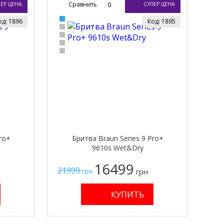
Сравнить
0
ЕР ЦЕНА
СУПЕР ЦЕНА
од: 1896
Код: 1895
ro+
Бритва Braun Series 9 Pro+
9610s Wet&Dry
16499
21999
грн
грн.