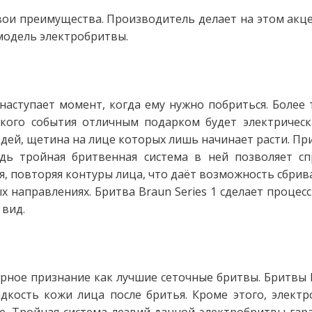
вои преимущества. Производитель делает на этом акце
 модель электробритвы.
аступает момент, когда ему нужно побриться. Более 
акого события отличным подарком будет электрическа
й, щетина на лице которых лишь начинает расти. Прич
ь тройная бритвенная система в ней позволяет с
я, повторяя контуры лица, что даёт возможность сбрив
ых направлениях. Бритва Braun Series 1 сделает процес
 вид.
ирное признание как лучшие сеточные бритвы. Бритвы 
дкость кожи лица после бритья. Кроме этого, элект