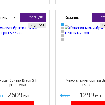
внить
16
Сравнить
2
СУПЕР ЦЕНА
СУП
Код: 1094
К
нская бритва Braun Silk-
Женская мини-бритва B
Epil LS 5560
FS 1000
2609
1299
1599
грн
грн
рн.
грн.