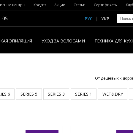
исные центры
Кредит
Акции
Статьи
Сертификаты
Клу
5-05
РУС
УКР
КАЯ ЭПИЛЯЦИЯ
УХОД ЗА ВОЛОСАМИ
ТЕХНИКА ДЛЯ КУХ
От дешёвых к доро
IES 6
SERIES 5
SERIES 3
SERIES 1
WET&DRY