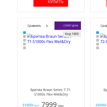
Сравнить
5
Сра
СУПЕР ЦЕНА
Код: 1650
Бритва Braun Series 7 71-
Бр
S1000s Flex Wet&Dry
7999
11999
10999
грн
грн.