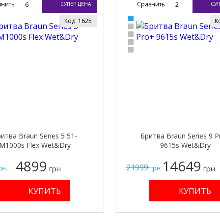
внить
6
Сравнить
2
СУПЕР ЦЕНА
СУП
Код: 1625
К
итва Braun Series 5 51-
Бритва Braun Series 9 P
M1000s Flex Wet&Dry
9615s Wet&Dry
4899
14649
21999
грн
грн
рн.
грн.