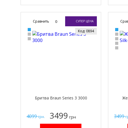
Сравнить
0
Сра
СУПЕР ЦЕНА
Код: 0894
Бритва Braun Series 3 3000
Же
3499
4099
3499
грн
грн.
г