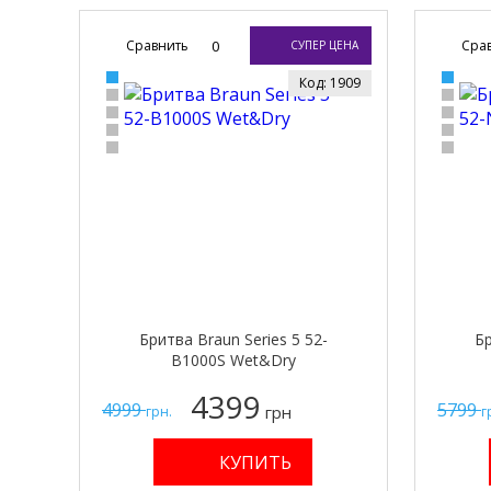
Сравнить
0
Сра
СУПЕР ЦЕНА
Код: 1909
Бритва Braun Series 5 52-
Бр
B1000S Wet&Dry
4399
4999
5799
грн
грн.
г