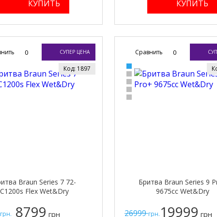
внить
0
Сравнить
0
СУПЕР ЦЕНА
СУП
Код: 1897
К
итва Braun Series 7 72-
Бритва Braun Series 9 P
C1200s Flex Wet&Dry
9675cc Wet&Dry
8799
19999
26999
грн
грн
грн.
грн.