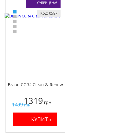
СУПЕР ЦЕНА!
Код: 0597
Braun CCR4 Clean & Renew
1319
грн
1499
грн.