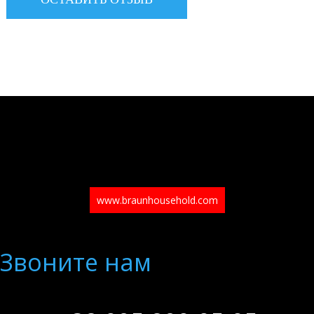
www.braunhousehold.com
Звоните нам